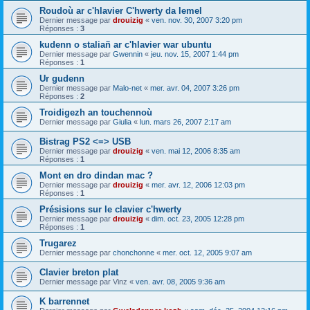
Roudoù ar c'hlavier C'hwerty da lemel
Dernier message par
drouizig
«
ven. nov. 30, 2007 3:20 pm
Réponses :
3
kudenn o staliañ ar c'hlavier war ubuntu
Dernier message par
Gwennin
«
jeu. nov. 15, 2007 1:44 pm
Réponses :
1
Ur gudenn
Dernier message par
Malo-net
«
mer. avr. 04, 2007 3:26 pm
Réponses :
2
Troidigezh an touchennoù
Dernier message par
Giulia
«
lun. mars 26, 2007 2:17 am
Bistrag PS2 <=> USB
Dernier message par
drouizig
«
ven. mai 12, 2006 8:35 am
Réponses :
1
Mont en dro dindan mac ?
Dernier message par
drouizig
«
mer. avr. 12, 2006 12:03 pm
Réponses :
1
Présisions sur le clavier c'hwerty
Dernier message par
drouizig
«
dim. oct. 23, 2005 12:28 pm
Réponses :
1
Trugarez
Dernier message par
chonchonne
«
mer. oct. 12, 2005 9:07 am
Clavier breton plat
Dernier message par
Vinz
«
ven. avr. 08, 2005 9:36 am
K barrennet