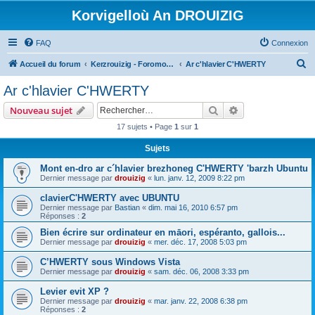
Korvigelloù An DROUIZIG
FAQ
Connexion
R
Accueil du forum
Kerzrouizig - Foromoù An Drouizig
Ar c'hlavier C'HWERTY
e
Ar c'hlavier C'HWERTY
c
Rechercher
Recherche avanc
Nouveau sujet
h
17 sujets • Page
1
sur
1
e
Sujets
r
c
Mont en-dro ar c´hlavier brezhoneg C'HWERTY 'barzh Ubuntu
Dernier message par
drouizig
«
lun. janv. 12, 2009 8:22 pm
h
clavierC'HWERTY avec UBUNTU
e
Dernier message par
Bastian
«
dim. mai 16, 2010 6:57 pm
r
Réponses :
2
Bien écrire sur ordinateur en māori, espéranto, gallois...
Dernier message par
drouizig
«
mer. déc. 17, 2008 5:03 pm
C’HWERTY sous Windows Vista
Dernier message par
drouizig
«
sam. déc. 06, 2008 3:33 pm
Levier evit XP ?
Dernier message par
drouizig
«
mar. janv. 22, 2008 6:38 pm
Réponses :
2