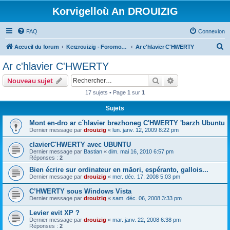
Korvigelloù An DROUIZIG
FAQ
Connexion
R
Accueil du forum
Kerzrouizig - Foromoù An Drouizig
Ar c'hlavier C'HWERTY
e
Ar c'hlavier C'HWERTY
c
Rechercher
Recherche avanc
Nouveau sujet
h
17 sujets • Page
1
sur
1
e
Sujets
r
c
Mont en-dro ar c´hlavier brezhoneg C'HWERTY 'barzh Ubuntu
Dernier message par
drouizig
«
lun. janv. 12, 2009 8:22 pm
h
clavierC'HWERTY avec UBUNTU
e
Dernier message par
Bastian
«
dim. mai 16, 2010 6:57 pm
r
Réponses :
2
Bien écrire sur ordinateur en māori, espéranto, gallois...
Dernier message par
drouizig
«
mer. déc. 17, 2008 5:03 pm
C’HWERTY sous Windows Vista
Dernier message par
drouizig
«
sam. déc. 06, 2008 3:33 pm
Levier evit XP ?
Dernier message par
drouizig
«
mar. janv. 22, 2008 6:38 pm
Réponses :
2