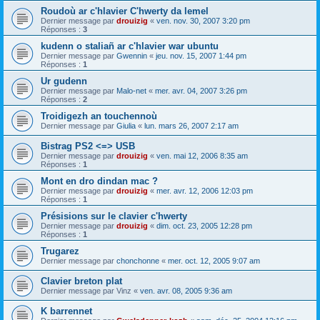
Roudoù ar c'hlavier C'hwerty da lemel
Dernier message par
drouizig
«
ven. nov. 30, 2007 3:20 pm
Réponses :
3
kudenn o staliañ ar c'hlavier war ubuntu
Dernier message par
Gwennin
«
jeu. nov. 15, 2007 1:44 pm
Réponses :
1
Ur gudenn
Dernier message par
Malo-net
«
mer. avr. 04, 2007 3:26 pm
Réponses :
2
Troidigezh an touchennoù
Dernier message par
Giulia
«
lun. mars 26, 2007 2:17 am
Bistrag PS2 <=> USB
Dernier message par
drouizig
«
ven. mai 12, 2006 8:35 am
Réponses :
1
Mont en dro dindan mac ?
Dernier message par
drouizig
«
mer. avr. 12, 2006 12:03 pm
Réponses :
1
Présisions sur le clavier c'hwerty
Dernier message par
drouizig
«
dim. oct. 23, 2005 12:28 pm
Réponses :
1
Trugarez
Dernier message par
chonchonne
«
mer. oct. 12, 2005 9:07 am
Clavier breton plat
Dernier message par
Vinz
«
ven. avr. 08, 2005 9:36 am
K barrennet