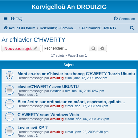
Korvigelloù An DROUIZIG
FAQ
Connexion
R
Accueil du forum
Kerzrouizig - Foromoù An Drouizig
Ar c'hlavier C'HWERTY
e
Ar c'hlavier C'HWERTY
c
Rechercher
Recherche avanc
Nouveau sujet
h
17 sujets • Page
1
sur
1
e
Sujets
r
c
Mont en-dro ar c´hlavier brezhoneg C'HWERTY 'barzh Ubuntu
Dernier message par
drouizig
«
lun. janv. 12, 2009 8:22 pm
h
clavierC'HWERTY avec UBUNTU
e
Dernier message par
Bastian
«
dim. mai 16, 2010 6:57 pm
r
Réponses :
2
Bien écrire sur ordinateur en māori, espéranto, gallois...
Dernier message par
drouizig
«
mer. déc. 17, 2008 5:03 pm
C’HWERTY sous Windows Vista
Dernier message par
drouizig
«
sam. déc. 06, 2008 3:33 pm
Levier evit XP ?
Dernier message par
drouizig
«
mar. janv. 22, 2008 6:38 pm
Réponses :
2