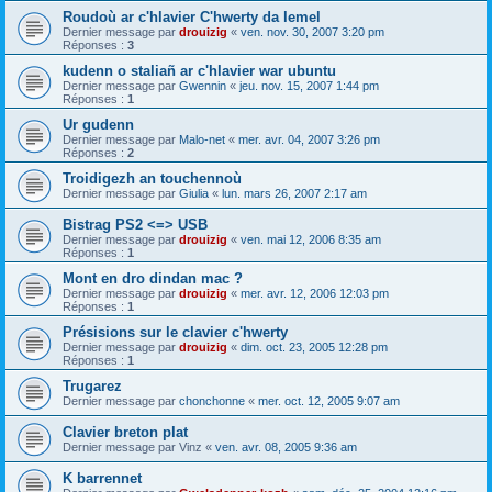
Roudoù ar c'hlavier C'hwerty da lemel
Dernier message par
drouizig
«
ven. nov. 30, 2007 3:20 pm
Réponses :
3
kudenn o staliañ ar c'hlavier war ubuntu
Dernier message par
Gwennin
«
jeu. nov. 15, 2007 1:44 pm
Réponses :
1
Ur gudenn
Dernier message par
Malo-net
«
mer. avr. 04, 2007 3:26 pm
Réponses :
2
Troidigezh an touchennoù
Dernier message par
Giulia
«
lun. mars 26, 2007 2:17 am
Bistrag PS2 <=> USB
Dernier message par
drouizig
«
ven. mai 12, 2006 8:35 am
Réponses :
1
Mont en dro dindan mac ?
Dernier message par
drouizig
«
mer. avr. 12, 2006 12:03 pm
Réponses :
1
Présisions sur le clavier c'hwerty
Dernier message par
drouizig
«
dim. oct. 23, 2005 12:28 pm
Réponses :
1
Trugarez
Dernier message par
chonchonne
«
mer. oct. 12, 2005 9:07 am
Clavier breton plat
Dernier message par
Vinz
«
ven. avr. 08, 2005 9:36 am
K barrennet