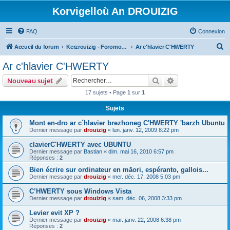
Korvigelloù An DROUIZIG
FAQ
Connexion
R
Accueil du forum
Kerzrouizig - Foromoù An Drouizig
Ar c'hlavier C'HWERTY
e
Ar c'hlavier C'HWERTY
c
Rechercher
Recherche avanc
Nouveau sujet
h
17 sujets • Page
1
sur
1
e
Sujets
r
c
Mont en-dro ar c´hlavier brezhoneg C'HWERTY 'barzh Ubuntu
Dernier message par
drouizig
«
lun. janv. 12, 2009 8:22 pm
h
clavierC'HWERTY avec UBUNTU
e
Dernier message par
Bastian
«
dim. mai 16, 2010 6:57 pm
r
Réponses :
2
Bien écrire sur ordinateur en māori, espéranto, gallois...
Dernier message par
drouizig
«
mer. déc. 17, 2008 5:03 pm
C’HWERTY sous Windows Vista
Dernier message par
drouizig
«
sam. déc. 06, 2008 3:33 pm
Levier evit XP ?
Dernier message par
drouizig
«
mar. janv. 22, 2008 6:38 pm
Réponses :
2