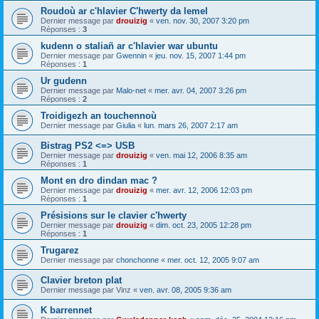
Roudoù ar c'hlavier C'hwerty da lemel
Dernier message par
drouizig
«
ven. nov. 30, 2007 3:20 pm
Réponses :
3
kudenn o staliañ ar c'hlavier war ubuntu
Dernier message par
Gwennin
«
jeu. nov. 15, 2007 1:44 pm
Réponses :
1
Ur gudenn
Dernier message par
Malo-net
«
mer. avr. 04, 2007 3:26 pm
Réponses :
2
Troidigezh an touchennoù
Dernier message par
Giulia
«
lun. mars 26, 2007 2:17 am
Bistrag PS2 <=> USB
Dernier message par
drouizig
«
ven. mai 12, 2006 8:35 am
Réponses :
1
Mont en dro dindan mac ?
Dernier message par
drouizig
«
mer. avr. 12, 2006 12:03 pm
Réponses :
1
Présisions sur le clavier c'hwerty
Dernier message par
drouizig
«
dim. oct. 23, 2005 12:28 pm
Réponses :
1
Trugarez
Dernier message par
chonchonne
«
mer. oct. 12, 2005 9:07 am
Clavier breton plat
Dernier message par
Vinz
«
ven. avr. 08, 2005 9:36 am
K barrennet