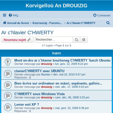
Korvigelloù An DROUIZIG
FAQ
Connexion
R
Accueil du forum
Kerzrouizig - Foromoù An Drouizig
Ar c'hlavier C'HWERTY
e
Ar c'hlavier C'HWERTY
c
Rechercher
Recherche avanc
Nouveau sujet
h
17 sujets • Page
1
sur
1
e
Sujets
r
c
Mont en-dro ar c´hlavier brezhoneg C'HWERTY 'barzh Ubuntu
Dernier message par
drouizig
«
lun. janv. 12, 2009 8:22 pm
h
clavierC'HWERTY avec UBUNTU
e
Dernier message par
Bastian
«
dim. mai 16, 2010 6:57 pm
r
Réponses :
2
Bien écrire sur ordinateur en māori, espéranto, gallois...
Dernier message par
drouizig
«
mer. déc. 17, 2008 5:03 pm
C’HWERTY sous Windows Vista
Dernier message par
drouizig
«
sam. déc. 06, 2008 3:33 pm
Levier evit XP ?
Dernier message par
drouizig
«
mar. janv. 22, 2008 6:38 pm
Réponses :
2