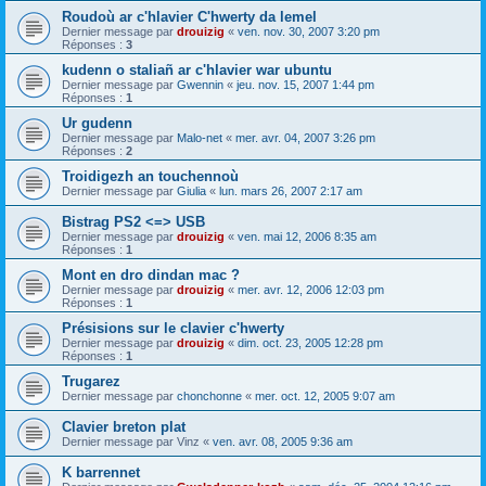
Roudoù ar c'hlavier C'hwerty da lemel
Dernier message par
drouizig
«
ven. nov. 30, 2007 3:20 pm
Réponses :
3
kudenn o staliañ ar c'hlavier war ubuntu
Dernier message par
Gwennin
«
jeu. nov. 15, 2007 1:44 pm
Réponses :
1
Ur gudenn
Dernier message par
Malo-net
«
mer. avr. 04, 2007 3:26 pm
Réponses :
2
Troidigezh an touchennoù
Dernier message par
Giulia
«
lun. mars 26, 2007 2:17 am
Bistrag PS2 <=> USB
Dernier message par
drouizig
«
ven. mai 12, 2006 8:35 am
Réponses :
1
Mont en dro dindan mac ?
Dernier message par
drouizig
«
mer. avr. 12, 2006 12:03 pm
Réponses :
1
Présisions sur le clavier c'hwerty
Dernier message par
drouizig
«
dim. oct. 23, 2005 12:28 pm
Réponses :
1
Trugarez
Dernier message par
chonchonne
«
mer. oct. 12, 2005 9:07 am
Clavier breton plat
Dernier message par
Vinz
«
ven. avr. 08, 2005 9:36 am
K barrennet