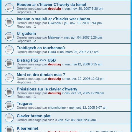
Roudoù ar c'hlavier C'hwerty da lemel
Dernier message par
drouizig
«
ven. nov. 30, 2007 3:20 pm
Réponses :
3
kudenn o staliañ ar c'hlavier war ubuntu
Dernier message par
Gwennin
«
jeu. nov. 15, 2007 1:44 pm
Réponses :
1
Ur gudenn
Dernier message par
Malo-net
«
mer. avr. 04, 2007 3:26 pm
Réponses :
2
Troidigezh an touchennoù
Dernier message par
Giulia
«
lun. mars 26, 2007 2:17 am
Bistrag PS2 <=> USB
Dernier message par
drouizig
«
ven. mai 12, 2006 8:35 am
Réponses :
1
Mont en dro dindan mac ?
Dernier message par
drouizig
«
mer. avr. 12, 2006 12:03 pm
Réponses :
1
Présisions sur le clavier c'hwerty
Dernier message par
drouizig
«
dim. oct. 23, 2005 12:28 pm
Réponses :
1
Trugarez
Dernier message par
chonchonne
«
mer. oct. 12, 2005 9:07 am
Clavier breton plat
Dernier message par
Vinz
«
ven. avr. 08, 2005 9:36 am
K barrennet