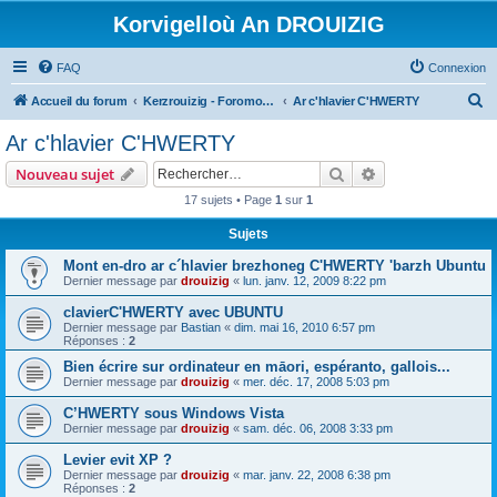
Korvigelloù An DROUIZIG
FAQ
Connexion
R
Accueil du forum
Kerzrouizig - Foromoù An Drouizig
Ar c'hlavier C'HWERTY
e
Ar c'hlavier C'HWERTY
c
Rechercher
Recherche avanc
Nouveau sujet
h
17 sujets • Page
1
sur
1
e
Sujets
r
c
Mont en-dro ar c´hlavier brezhoneg C'HWERTY 'barzh Ubuntu
Dernier message par
drouizig
«
lun. janv. 12, 2009 8:22 pm
h
clavierC'HWERTY avec UBUNTU
e
Dernier message par
Bastian
«
dim. mai 16, 2010 6:57 pm
r
Réponses :
2
Bien écrire sur ordinateur en māori, espéranto, gallois...
Dernier message par
drouizig
«
mer. déc. 17, 2008 5:03 pm
C’HWERTY sous Windows Vista
Dernier message par
drouizig
«
sam. déc. 06, 2008 3:33 pm
Levier evit XP ?
Dernier message par
drouizig
«
mar. janv. 22, 2008 6:38 pm
Réponses :
2