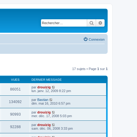
Rechercher
Recherche avancé
Connexion
17 sujets • Page
1
sur
1
VUES
DERNIER MESSAGE
par
drouizig
86051
lun. janv. 12, 2009 8:22 pm
par
Bastian
134092
dim. mai 16, 2010 6:57 pm
par
drouizig
90993
mer. déc. 17, 2008 5:03 pm
par
drouizig
92288
sam. déc. 06, 2008 3:33 pm