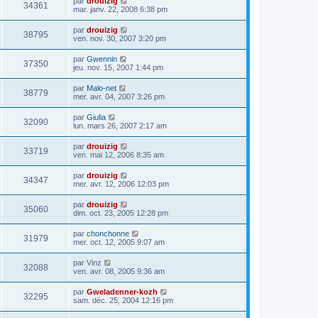
par
drouizig
34361
mar. janv. 22, 2008 6:38 pm
par
drouizig
38795
ven. nov. 30, 2007 3:20 pm
par
Gwennin
37350
jeu. nov. 15, 2007 1:44 pm
par
Malo-net
38779
mer. avr. 04, 2007 3:26 pm
par
Giulia
32090
lun. mars 26, 2007 2:17 am
par
drouizig
33719
ven. mai 12, 2006 8:35 am
par
drouizig
34347
mer. avr. 12, 2006 12:03 pm
par
drouizig
35060
dim. oct. 23, 2005 12:28 pm
par
chonchonne
31979
mer. oct. 12, 2005 9:07 am
par
Vinz
32088
ven. avr. 08, 2005 9:36 am
par
Gweladenner-kozh
32295
sam. déc. 25, 2004 12:16 pm