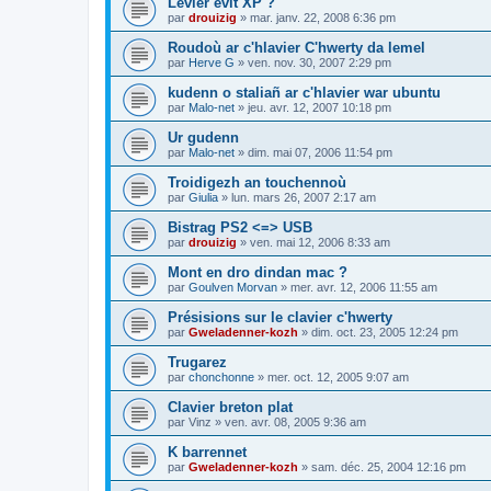
Levier evit XP ?
par
drouizig
»
mar. janv. 22, 2008 6:36 pm
Roudoù ar c'hlavier C'hwerty da lemel
par
Herve G
»
ven. nov. 30, 2007 2:29 pm
kudenn o staliañ ar c'hlavier war ubuntu
par
Malo-net
»
jeu. avr. 12, 2007 10:18 pm
Ur gudenn
par
Malo-net
»
dim. mai 07, 2006 11:54 pm
Troidigezh an touchennoù
par
Giulia
»
lun. mars 26, 2007 2:17 am
Bistrag PS2 <=> USB
par
drouizig
»
ven. mai 12, 2006 8:33 am
Mont en dro dindan mac ?
par
Goulven Morvan
»
mer. avr. 12, 2006 11:55 am
Présisions sur le clavier c'hwerty
par
Gweladenner-kozh
»
dim. oct. 23, 2005 12:24 pm
Trugarez
par
chonchonne
»
mer. oct. 12, 2005 9:07 am
Clavier breton plat
par
Vinz
»
ven. avr. 08, 2005 9:36 am
K barrennet
par
Gweladenner-kozh
»
sam. déc. 25, 2004 12:16 pm