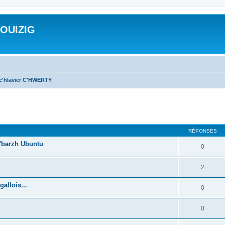
ROUIZIG
 c'hlavier C'HWERTY
cher
cherche avancée
RÉPONSES
'barzh Ubuntu
0
2
allois...
0
0