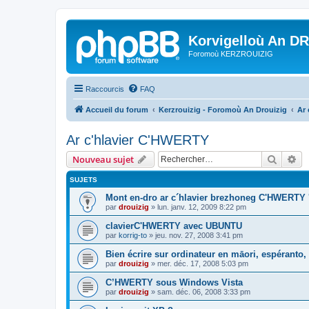
Korvigelloù An D
Foromoù KERZROUIZIG
Raccourcis
FAQ
Accueil du forum
Kerzrouizig - Foromoù An Drouizig
Ar
Ar c'hlavier C'HWERTY
Recher
Re
Nouveau sujet
SUJETS
Mont en-dro ar c´hlavier brezhoneg C'HWERTY 
par
drouizig
»
lun. janv. 12, 2009 8:22 pm
clavierC'HWERTY avec UBUNTU
par
korrig-to
»
jeu. nov. 27, 2008 3:41 pm
Bien écrire sur ordinateur en māori, espéranto, g
par
drouizig
»
mer. déc. 17, 2008 5:03 pm
C’HWERTY sous Windows Vista
par
drouizig
»
sam. déc. 06, 2008 3:33 pm