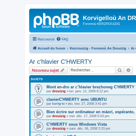
Korvigelloù An D
Foromoù KERZROUIZIG
Raccourcis
FAQ
Accueil du forum
Kerzrouizig - Foromoù An Drouizig
Ar
Ar c'hlavier C'HWERTY
Recher
Re
Nouveau sujet
SUJETS
Mont en-dro ar c´hlavier brezhoneg C'HWERTY 
par
drouizig
»
lun. janv. 12, 2009 8:22 pm
clavierC'HWERTY avec UBUNTU
par
korrig-to
»
jeu. nov. 27, 2008 3:41 pm
Bien écrire sur ordinateur en māori, espéranto, g
par
drouizig
»
mer. déc. 17, 2008 5:03 pm
C’HWERTY sous Windows Vista
par
drouizig
»
sam. déc. 06, 2008 3:33 pm