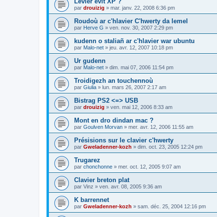
Levier evit XP ?
par
drouizig
»
mar. janv. 22, 2008 6:36 pm
Roudoù ar c'hlavier C'hwerty da lemel
par
Herve G
»
ven. nov. 30, 2007 2:29 pm
kudenn o staliañ ar c'hlavier war ubuntu
par
Malo-net
»
jeu. avr. 12, 2007 10:18 pm
Ur gudenn
par
Malo-net
»
dim. mai 07, 2006 11:54 pm
Troidigezh an touchennoù
par
Giulia
»
lun. mars 26, 2007 2:17 am
Bistrag PS2 <=> USB
par
drouizig
»
ven. mai 12, 2006 8:33 am
Mont en dro dindan mac ?
par
Goulven Morvan
»
mer. avr. 12, 2006 11:55 am
Présisions sur le clavier c'hwerty
par
Gweladenner-kozh
»
dim. oct. 23, 2005 12:24 pm
Trugarez
par
chonchonne
»
mer. oct. 12, 2005 9:07 am
Clavier breton plat
par
Vinz
»
ven. avr. 08, 2005 9:36 am
K barrennet
par
Gweladenner-kozh
»
sam. déc. 25, 2004 12:16 pm