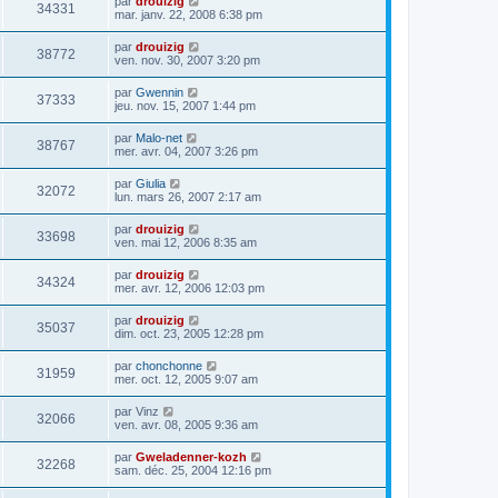
par
drouizig
34331
mar. janv. 22, 2008 6:38 pm
par
drouizig
38772
ven. nov. 30, 2007 3:20 pm
par
Gwennin
37333
jeu. nov. 15, 2007 1:44 pm
par
Malo-net
38767
mer. avr. 04, 2007 3:26 pm
par
Giulia
32072
lun. mars 26, 2007 2:17 am
par
drouizig
33698
ven. mai 12, 2006 8:35 am
par
drouizig
34324
mer. avr. 12, 2006 12:03 pm
par
drouizig
35037
dim. oct. 23, 2005 12:28 pm
par
chonchonne
31959
mer. oct. 12, 2005 9:07 am
par
Vinz
32066
ven. avr. 08, 2005 9:36 am
par
Gweladenner-kozh
32268
sam. déc. 25, 2004 12:16 pm