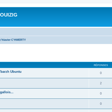
ROUIZIG
 c'hlavier C'HWERTY
cher
cherche avancée
RÉPONSES
'barzh Ubuntu
0
2
allois...
0
0