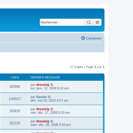
Rechercher
Recherche avancé
Connexion
17 sujets • Page
1
sur
1
VUES
DERNIER MESSAGE
par
drouizig
85996
lun. janv. 12, 2009 8:22 pm
par
Bastian
134027
dim. mai 16, 2010 6:57 pm
par
drouizig
90935
mer. déc. 17, 2008 5:03 pm
par
drouizig
92228
sam. déc. 06, 2008 3:33 pm