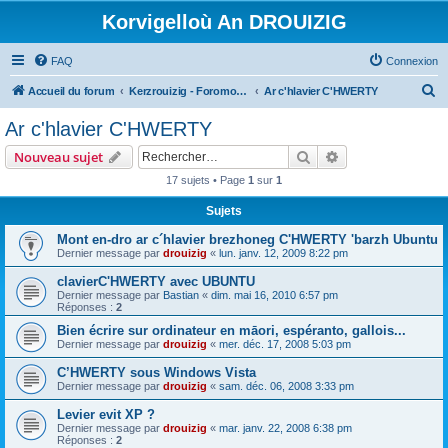
Korvigelloù An DROUIZIG
FAQ
Connexion
R
Accueil du forum
Kerzrouizig - Foromoù An Drouizig
Ar c'hlavier C'HWERTY
e
Ar c'hlavier C'HWERTY
c
Rechercher
Recherche avanc
Nouveau sujet
h
17 sujets • Page
1
sur
1
e
Sujets
r
c
Mont en-dro ar c´hlavier brezhoneg C'HWERTY 'barzh Ubuntu
Dernier message par
drouizig
«
lun. janv. 12, 2009 8:22 pm
h
clavierC'HWERTY avec UBUNTU
e
Dernier message par
Bastian
«
dim. mai 16, 2010 6:57 pm
r
Réponses :
2
Bien écrire sur ordinateur en māori, espéranto, gallois...
Dernier message par
drouizig
«
mer. déc. 17, 2008 5:03 pm
C’HWERTY sous Windows Vista
Dernier message par
drouizig
«
sam. déc. 06, 2008 3:33 pm
Levier evit XP ?
Dernier message par
drouizig
«
mar. janv. 22, 2008 6:38 pm
Réponses :
2