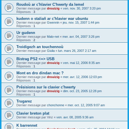
Roudoù ar c'hlavier C'hwerty da lemel
Dernier message par
drouizig
«
ven. nov. 30, 2007 3:20 pm
Réponses :
3
kudenn o staliañ ar c'hlavier war ubuntu
Dernier message par
Gwennin
«
jeu. nov. 15, 2007 1:44 pm
Réponses :
1
Ur gudenn
Dernier message par
Malo-net
«
mer. avr. 04, 2007 3:26 pm
Réponses :
2
Troidigezh an touchennoù
Dernier message par
Giulia
«
lun. mars 26, 2007 2:17 am
Bistrag PS2 <=> USB
Dernier message par
drouizig
«
ven. mai 12, 2006 8:35 am
Réponses :
1
Mont en dro dindan mac ?
Dernier message par
drouizig
«
mer. avr. 12, 2006 12:03 pm
Réponses :
1
Présisions sur le clavier c'hwerty
Dernier message par
drouizig
«
dim. oct. 23, 2005 12:28 pm
Réponses :
1
Trugarez
Dernier message par
chonchonne
«
mer. oct. 12, 2005 9:07 am
Clavier breton plat
Dernier message par
Vinz
«
ven. avr. 08, 2005 9:36 am
K barrennet