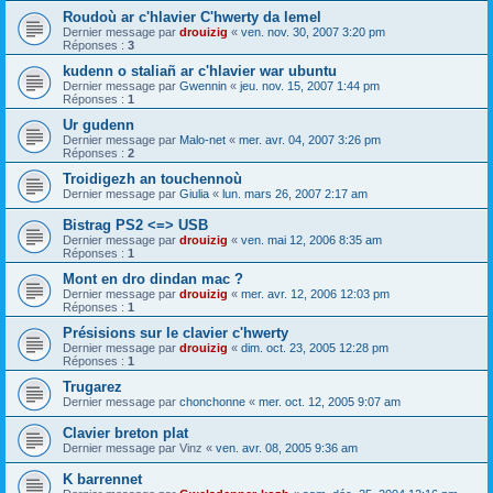
Roudoù ar c'hlavier C'hwerty da lemel
Dernier message par
drouizig
«
ven. nov. 30, 2007 3:20 pm
Réponses :
3
kudenn o staliañ ar c'hlavier war ubuntu
Dernier message par
Gwennin
«
jeu. nov. 15, 2007 1:44 pm
Réponses :
1
Ur gudenn
Dernier message par
Malo-net
«
mer. avr. 04, 2007 3:26 pm
Réponses :
2
Troidigezh an touchennoù
Dernier message par
Giulia
«
lun. mars 26, 2007 2:17 am
Bistrag PS2 <=> USB
Dernier message par
drouizig
«
ven. mai 12, 2006 8:35 am
Réponses :
1
Mont en dro dindan mac ?
Dernier message par
drouizig
«
mer. avr. 12, 2006 12:03 pm
Réponses :
1
Présisions sur le clavier c'hwerty
Dernier message par
drouizig
«
dim. oct. 23, 2005 12:28 pm
Réponses :
1
Trugarez
Dernier message par
chonchonne
«
mer. oct. 12, 2005 9:07 am
Clavier breton plat
Dernier message par
Vinz
«
ven. avr. 08, 2005 9:36 am
K barrennet