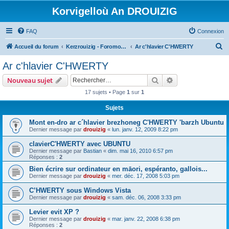
Korvigelloù An DROUIZIG
FAQ
Connexion
R
Accueil du forum
Kerzrouizig - Foromoù An Drouizig
Ar c'hlavier C'HWERTY
e
Ar c'hlavier C'HWERTY
c
Rechercher
Recherche avanc
Nouveau sujet
h
17 sujets • Page
1
sur
1
e
Sujets
r
c
Mont en-dro ar c´hlavier brezhoneg C'HWERTY 'barzh Ubuntu
Dernier message par
drouizig
«
lun. janv. 12, 2009 8:22 pm
h
clavierC'HWERTY avec UBUNTU
e
Dernier message par
Bastian
«
dim. mai 16, 2010 6:57 pm
r
Réponses :
2
Bien écrire sur ordinateur en māori, espéranto, gallois...
Dernier message par
drouizig
«
mer. déc. 17, 2008 5:03 pm
C’HWERTY sous Windows Vista
Dernier message par
drouizig
«
sam. déc. 06, 2008 3:33 pm
Levier evit XP ?
Dernier message par
drouizig
«
mar. janv. 22, 2008 6:38 pm
Réponses :
2