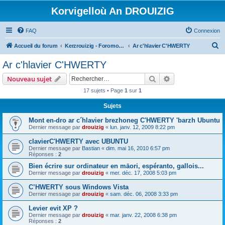
Korvigelloù An DROUIZIG
FAQ
Connexion
R
Accueil du forum
Kerzrouizig - Foromoù An Drouizig
Ar c'hlavier C'HWERTY
e
Ar c'hlavier C'HWERTY
c
Rechercher
Recherche avanc
Nouveau sujet
h
17 sujets • Page
1
sur
1
e
Sujets
r
c
Mont en-dro ar c´hlavier brezhoneg C'HWERTY 'barzh Ubuntu
Dernier message par
drouizig
«
lun. janv. 12, 2009 8:22 pm
h
clavierC'HWERTY avec UBUNTU
e
Dernier message par
Bastian
«
dim. mai 16, 2010 6:57 pm
r
Réponses :
2
Bien écrire sur ordinateur en māori, espéranto, gallois...
Dernier message par
drouizig
«
mer. déc. 17, 2008 5:03 pm
C’HWERTY sous Windows Vista
Dernier message par
drouizig
«
sam. déc. 06, 2008 3:33 pm
Levier evit XP ?
Dernier message par
drouizig
«
mar. janv. 22, 2008 6:38 pm
Réponses :
2