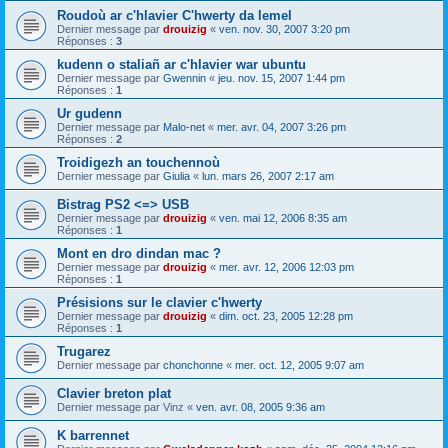
Roudoù ar c'hlavier C'hwerty da lemel
Dernier message par
drouizig
«
ven. nov. 30, 2007 3:20 pm
Réponses :
3
kudenn o staliañ ar c'hlavier war ubuntu
Dernier message par
Gwennin
«
jeu. nov. 15, 2007 1:44 pm
Réponses :
1
Ur gudenn
Dernier message par
Malo-net
«
mer. avr. 04, 2007 3:26 pm
Réponses :
2
Troidigezh an touchennoù
Dernier message par
Giulia
«
lun. mars 26, 2007 2:17 am
Bistrag PS2 <=> USB
Dernier message par
drouizig
«
ven. mai 12, 2006 8:35 am
Réponses :
1
Mont en dro dindan mac ?
Dernier message par
drouizig
«
mer. avr. 12, 2006 12:03 pm
Réponses :
1
Présisions sur le clavier c'hwerty
Dernier message par
drouizig
«
dim. oct. 23, 2005 12:28 pm
Réponses :
1
Trugarez
Dernier message par
chonchonne
«
mer. oct. 12, 2005 9:07 am
Clavier breton plat
Dernier message par
Vinz
«
ven. avr. 08, 2005 9:36 am
K barrennet