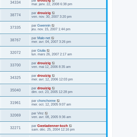
par
drouizig
34334
mar. janv. 22, 2008 6:38 pm
par
drouizig
38774
ven. nov. 30, 2007 3:20 pm
par
Gwennin
37335
jeu. nov. 15, 2007 1:44 pm
par
Malo-net
38767
mer. avr. 04, 2007 3:26 pm
par
Giulia
32072
lun. mars 26, 2007 2:17 am
par
drouizig
33700
ven. mai 12, 2006 8:35 am
par
drouizig
34325
mer. avr. 12, 2006 12:03 pm
par
drouizig
35040
dim. oct. 23, 2005 12:28 pm
par
chonchonne
31961
mer. oct. 12, 2005 9:07 am
par
Vinz
32069
ven. avr. 08, 2005 9:36 am
par
Gweladenner-kozh
32271
sam. déc. 25, 2004 12:16 pm