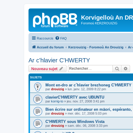
Korvigelloù An D
Foromoù KERZROUIZIG
Raccourcis
FAQ
Accueil du forum
Kerzrouizig - Foromoù An Drouizig
Ar
Ar c'hlavier C'HWERTY
Recher
Re
Nouveau sujet
SUJETS
Mont en-dro ar c´hlavier brezhoneg C'HWERTY 
par
drouizig
»
lun. janv. 12, 2009 8:22 pm
clavierC'HWERTY avec UBUNTU
par
korrig-to
»
jeu. nov. 27, 2008 3:41 pm
Bien écrire sur ordinateur en māori, espéranto, g
par
drouizig
»
mer. déc. 17, 2008 5:03 pm
C’HWERTY sous Windows Vista
par
drouizig
»
sam. déc. 06, 2008 3:33 pm