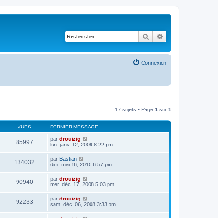
Rechercher
Recherche avancé
Connexion
17 sujets • Page
1
sur
1
VUES
DERNIER MESSAGE
par
drouizig
85997
lun. janv. 12, 2009 8:22 pm
par
Bastian
134032
dim. mai 16, 2010 6:57 pm
par
drouizig
90940
mer. déc. 17, 2008 5:03 pm
par
drouizig
92233
sam. déc. 06, 2008 3:33 pm