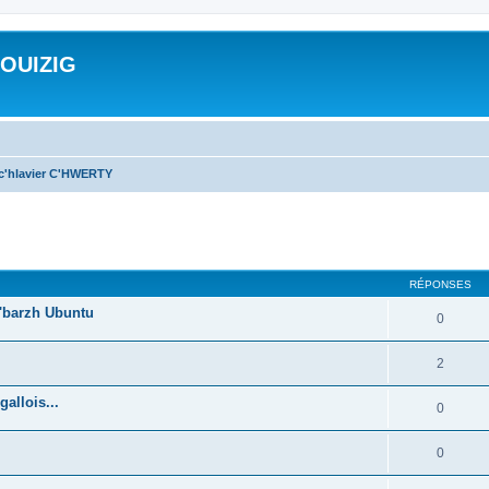
ROUIZIG
 c'hlavier C'HWERTY
cher
cherche avancée
RÉPONSES
'barzh Ubuntu
0
2
allois...
0
0