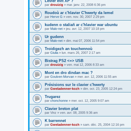
Levier evit XP ?
par
drouizig
»
mar. janv. 22, 2008 6:36 pm
Roudoù ar c'hlavier C'hwerty da lemel
par
Herve G
»
ven. nov. 30, 2007 2:29 pm
kudenn o staliañ ar c'hlavier war ubuntu
par
Malo-net
»
jeu. avr. 12, 2007 10:18 pm
Ur gudenn
par
Malo-net
»
dim. mai 07, 2006 11:54 pm
Troidigezh an touchennoù
par
Giulia
»
lun. mars 26, 2007 2:17 am
Bistrag PS2 <=> USB
par
drouizig
»
ven. mai 12, 2006 8:33 am
Mont en dro dindan mac ?
par
Goulven Morvan
»
mer. avr. 12, 2006 11:55 am
Présisions sur le clavier c'hwerty
par
Gweladenner-kozh
»
dim. oct. 23, 2005 12:24 pm
Trugarez
par
chonchonne
»
mer. oct. 12, 2005 9:07 am
Clavier breton plat
par
Vinz
»
ven. avr. 08, 2005 9:36 am
K barrennet
par
Gweladenner-kozh
»
sam. déc. 25, 2004 12:16 pm