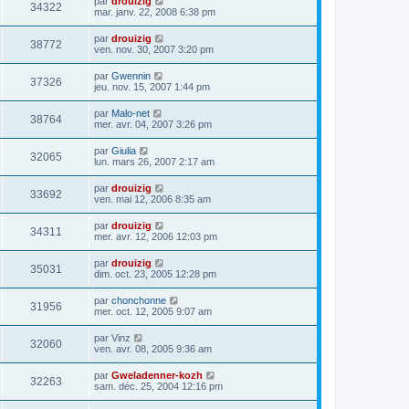
par
drouizig
34322
mar. janv. 22, 2008 6:38 pm
par
drouizig
38772
ven. nov. 30, 2007 3:20 pm
par
Gwennin
37326
jeu. nov. 15, 2007 1:44 pm
par
Malo-net
38764
mer. avr. 04, 2007 3:26 pm
par
Giulia
32065
lun. mars 26, 2007 2:17 am
par
drouizig
33692
ven. mai 12, 2006 8:35 am
par
drouizig
34311
mer. avr. 12, 2006 12:03 pm
par
drouizig
35031
dim. oct. 23, 2005 12:28 pm
par
chonchonne
31956
mer. oct. 12, 2005 9:07 am
par
Vinz
32060
ven. avr. 08, 2005 9:36 am
par
Gweladenner-kozh
32263
sam. déc. 25, 2004 12:16 pm