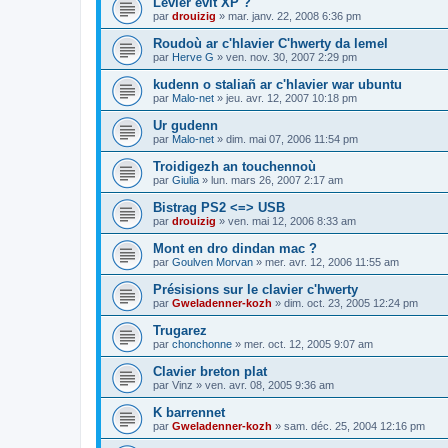
Levier evit XP ?
par
drouizig
»
mar. janv. 22, 2008 6:36 pm
Roudoù ar c'hlavier C'hwerty da lemel
par
Herve G
»
ven. nov. 30, 2007 2:29 pm
kudenn o staliañ ar c'hlavier war ubuntu
par
Malo-net
»
jeu. avr. 12, 2007 10:18 pm
Ur gudenn
par
Malo-net
»
dim. mai 07, 2006 11:54 pm
Troidigezh an touchennoù
par
Giulia
»
lun. mars 26, 2007 2:17 am
Bistrag PS2 <=> USB
par
drouizig
»
ven. mai 12, 2006 8:33 am
Mont en dro dindan mac ?
par
Goulven Morvan
»
mer. avr. 12, 2006 11:55 am
Présisions sur le clavier c'hwerty
par
Gweladenner-kozh
»
dim. oct. 23, 2005 12:24 pm
Trugarez
par
chonchonne
»
mer. oct. 12, 2005 9:07 am
Clavier breton plat
par
Vinz
»
ven. avr. 08, 2005 9:36 am
K barrennet
par
Gweladenner-kozh
»
sam. déc. 25, 2004 12:16 pm