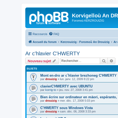
Korvigelloù An D
Foromoù KERZROUIZIG
Raccourcis
FAQ
Accueil du forum
Kerzrouizig - Foromoù An Drouizig
Ar
Ar c'hlavier C'HWERTY
Recher
Re
Nouveau sujet
SUJETS
Mont en-dro ar c´hlavier brezhoneg C'HWERTY 
par
drouizig
»
lun. janv. 12, 2009 8:22 pm
clavierC'HWERTY avec UBUNTU
par
korrig-to
»
jeu. nov. 27, 2008 3:41 pm
Bien écrire sur ordinateur en māori, espéranto, g
par
drouizig
»
mer. déc. 17, 2008 5:03 pm
C’HWERTY sous Windows Vista
par
drouizig
»
sam. déc. 06, 2008 3:33 pm