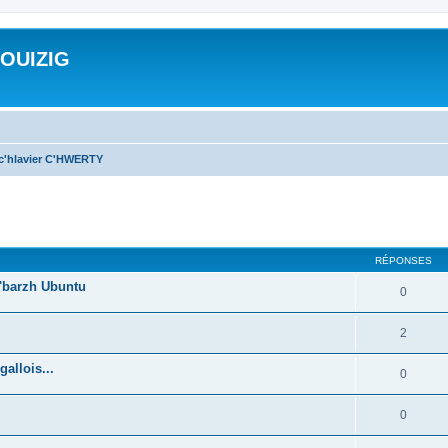
ROUIZIG
 c'hlavier C'HWERTY
cher
cherche avancée
RÉPONSES
'barzh Ubuntu
0
2
allois...
0
0