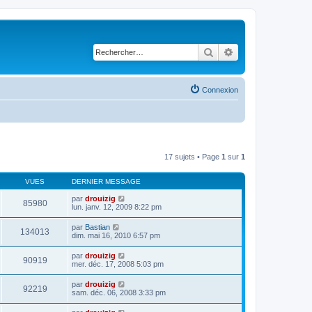
Rechercher
Recherche avancé
Connexion
17 sujets • Page
1
sur
1
VUES
DERNIER MESSAGE
par
drouizig
85980
lun. janv. 12, 2009 8:22 pm
par
Bastian
134013
dim. mai 16, 2010 6:57 pm
par
drouizig
90919
mer. déc. 17, 2008 5:03 pm
par
drouizig
92219
sam. déc. 06, 2008 3:33 pm