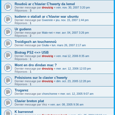
Roudoù ar c'hlavier C'hwerty da lemel
Dernier message par
drouizig
«
ven. nov. 30, 2007 3:20 pm
Réponses :
3
kudenn o staliañ ar c'hlavier war ubuntu
Dernier message par
Gwennin
«
jeu. nov. 15, 2007 1:44 pm
Réponses :
1
Ur gudenn
Dernier message par
Malo-net
«
mer. avr. 04, 2007 3:26 pm
Réponses :
2
Troidigezh an touchennoù
Dernier message par
Giulia
«
lun. mars 26, 2007 2:17 am
Bistrag PS2 <=> USB
Dernier message par
drouizig
«
ven. mai 12, 2006 8:35 am
Réponses :
1
Mont en dro dindan mac ?
Dernier message par
drouizig
«
mer. avr. 12, 2006 12:03 pm
Réponses :
1
Présisions sur le clavier c'hwerty
Dernier message par
drouizig
«
dim. oct. 23, 2005 12:28 pm
Réponses :
1
Trugarez
Dernier message par
chonchonne
«
mer. oct. 12, 2005 9:07 am
Clavier breton plat
Dernier message par
Vinz
«
ven. avr. 08, 2005 9:36 am
K barrennet