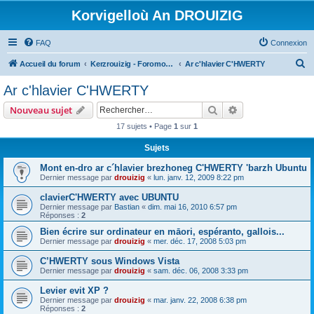
Korvigelloù An DROUIZIG
FAQ
Connexion
R
Accueil du forum
Kerzrouizig - Foromoù An Drouizig
Ar c'hlavier C'HWERTY
e
Ar c'hlavier C'HWERTY
c
Rechercher
Recherche avanc
Nouveau sujet
h
17 sujets • Page
1
sur
1
e
Sujets
r
c
Mont en-dro ar c´hlavier brezhoneg C'HWERTY 'barzh Ubuntu
Dernier message par
drouizig
«
lun. janv. 12, 2009 8:22 pm
h
clavierC'HWERTY avec UBUNTU
e
Dernier message par
Bastian
«
dim. mai 16, 2010 6:57 pm
r
Réponses :
2
Bien écrire sur ordinateur en māori, espéranto, gallois...
Dernier message par
drouizig
«
mer. déc. 17, 2008 5:03 pm
C’HWERTY sous Windows Vista
Dernier message par
drouizig
«
sam. déc. 06, 2008 3:33 pm
Levier evit XP ?
Dernier message par
drouizig
«
mar. janv. 22, 2008 6:38 pm
Réponses :
2