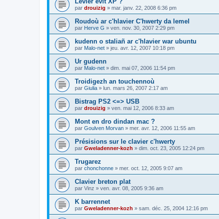
Levier evit XP ?
par
drouizig
»
mar. janv. 22, 2008 6:36 pm
Roudoù ar c'hlavier C'hwerty da lemel
par
Herve G
»
ven. nov. 30, 2007 2:29 pm
kudenn o staliañ ar c'hlavier war ubuntu
par
Malo-net
»
jeu. avr. 12, 2007 10:18 pm
Ur gudenn
par
Malo-net
»
dim. mai 07, 2006 11:54 pm
Troidigezh an touchennoù
par
Giulia
»
lun. mars 26, 2007 2:17 am
Bistrag PS2 <=> USB
par
drouizig
»
ven. mai 12, 2006 8:33 am
Mont en dro dindan mac ?
par
Goulven Morvan
»
mer. avr. 12, 2006 11:55 am
Présisions sur le clavier c'hwerty
par
Gweladenner-kozh
»
dim. oct. 23, 2005 12:24 pm
Trugarez
par
chonchonne
»
mer. oct. 12, 2005 9:07 am
Clavier breton plat
par
Vinz
»
ven. avr. 08, 2005 9:36 am
K barrennet
par
Gweladenner-kozh
»
sam. déc. 25, 2004 12:16 pm