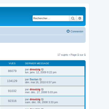
Rechercher
Recherche avancé
Connexion
17 sujets • Page
1
sur
1
VUES
DERNIER MESSAGE
par
drouizig
86079
lun. janv. 12, 2009 8:22 pm
par
Bastian
134129
dim. mai 16, 2010 6:57 pm
par
drouizig
91032
mer. déc. 17, 2008 5:03 pm
par
drouizig
92316
sam. déc. 06, 2008 3:33 pm