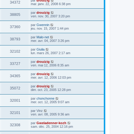
par
drouizig
34372
mar. janv. 22, 2008 6:38 pm
par
drouizig
38805
ven. nov. 30, 2007 3:20 pm
par
Gwennin
37360
jeu. nov. 15, 2007 1:44 pm
par
Malo-net
38793
mer. avr. 04, 2007 3:26 pm
par
Giulia
32102
lun. mars 26, 2007 2:17 am
par
drouizig
33727
ven. mai 12, 2006 8:35 am
par
drouizig
34365
mer. avr. 12, 2006 12:03 pm
par
drouizig
35072
dim. oct. 23, 2005 12:28 pm
par
chonchonne
32001
mer. oct. 12, 2005 9:07 am
par
Vinz
32101
ven. avr. 08, 2005 9:36 am
par
Gweladenner-kozh
32308
sam. déc. 25, 2004 12:16 pm