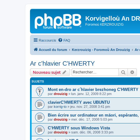
Korvigelloù An D
Foromoù KERZROUIZIG
Raccourcis
FAQ
Accueil du forum
Kerzrouizig - Foromoù An Drouizig
Ar
Ar c'hlavier C'HWERTY
Recher
Re
Nouveau sujet
SUJETS
Mont en-dro ar c´hlavier brezhoneg C'HWERTY 
par
drouizig
»
lun. janv. 12, 2009 8:22 pm
clavierC'HWERTY avec UBUNTU
par
korrig-to
»
jeu. nov. 27, 2008 3:41 pm
Bien écrire sur ordinateur en māori, espéranto, g
par
drouizig
»
mer. déc. 17, 2008 5:03 pm
C’HWERTY sous Windows Vista
par
drouizig
»
sam. déc. 06, 2008 3:33 pm