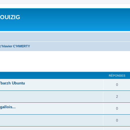
ROUIZIG
 c'hlavier C'HWERTY
cher
cherche avancée
RÉPONSES
'barzh Ubuntu
0
2
allois...
0
0