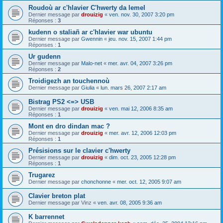
Roudoù ar c'hlavier C'hwerty da lemel
Dernier message par
drouizig
«
ven. nov. 30, 2007 3:20 pm
Réponses :
3
kudenn o staliañ ar c'hlavier war ubuntu
Dernier message par
Gwennin
«
jeu. nov. 15, 2007 1:44 pm
Réponses :
1
Ur gudenn
Dernier message par
Malo-net
«
mer. avr. 04, 2007 3:26 pm
Réponses :
2
Troidigezh an touchennoù
Dernier message par
Giulia
«
lun. mars 26, 2007 2:17 am
Bistrag PS2 <=> USB
Dernier message par
drouizig
«
ven. mai 12, 2006 8:35 am
Réponses :
1
Mont en dro dindan mac ?
Dernier message par
drouizig
«
mer. avr. 12, 2006 12:03 pm
Réponses :
1
Présisions sur le clavier c'hwerty
Dernier message par
drouizig
«
dim. oct. 23, 2005 12:28 pm
Réponses :
1
Trugarez
Dernier message par
chonchonne
«
mer. oct. 12, 2005 9:07 am
Clavier breton plat
Dernier message par
Vinz
«
ven. avr. 08, 2005 9:36 am
K barrennet