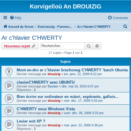
Korvigelloù An DROUIZIG
FAQ
Connexion
R
Accueil du forum
Kerzrouizig - Foromoù An Drouizig
Ar c'hlavier C'HWERTY
e
Ar c'hlavier C'HWERTY
c
Rechercher
Recherche avanc
Nouveau sujet
h
17 sujets • Page
1
sur
1
e
Sujets
r
c
Mont en-dro ar c´hlavier brezhoneg C'HWERTY 'barzh Ubuntu
Dernier message par
drouizig
«
lun. janv. 12, 2009 8:22 pm
h
clavierC'HWERTY avec UBUNTU
e
Dernier message par
Bastian
«
dim. mai 16, 2010 6:57 pm
r
Réponses :
2
Bien écrire sur ordinateur en māori, espéranto, gallois...
Dernier message par
drouizig
«
mer. déc. 17, 2008 5:03 pm
C’HWERTY sous Windows Vista
Dernier message par
drouizig
«
sam. déc. 06, 2008 3:33 pm
Levier evit XP ?
Dernier message par
drouizig
«
mar. janv. 22, 2008 6:38 pm
Réponses :
2