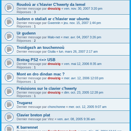
Roudoù ar c'hlavier C'hwerty da lemel
Dernier message par
drouizig
«
ven. nov. 30, 2007 3:20 pm
Réponses :
3
kudenn o staliañ ar c'hlavier war ubuntu
Dernier message par
Gwennin
«
jeu. nov. 15, 2007 1:44 pm
Réponses :
1
Ur gudenn
Dernier message par
Malo-net
«
mer. avr. 04, 2007 3:26 pm
Réponses :
2
Troidigezh an touchennoù
Dernier message par
Giulia
«
lun. mars 26, 2007 2:17 am
Bistrag PS2 <=> USB
Dernier message par
drouizig
«
ven. mai 12, 2006 8:35 am
Réponses :
1
Mont en dro dindan mac ?
Dernier message par
drouizig
«
mer. avr. 12, 2006 12:03 pm
Réponses :
1
Présisions sur le clavier c'hwerty
Dernier message par
drouizig
«
dim. oct. 23, 2005 12:28 pm
Réponses :
1
Trugarez
Dernier message par
chonchonne
«
mer. oct. 12, 2005 9:07 am
Clavier breton plat
Dernier message par
Vinz
«
ven. avr. 08, 2005 9:36 am
K barrennet