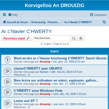
Korvigelloù An DROUIZIG
FAQ
Connexion
R
Accueil du forum
Kerzrouizig - Foromoù An Drouizig
Ar c'hlavier C'HWERTY
e
Ar c'hlavier C'HWERTY
c
Rechercher
Recherche avanc
Nouveau sujet
h
17 sujets • Page
1
sur
1
e
Sujets
r
c
Mont en-dro ar c´hlavier brezhoneg C'HWERTY 'barzh Ubuntu
Dernier message par
drouizig
«
lun. janv. 12, 2009 8:22 pm
h
clavierC'HWERTY avec UBUNTU
e
Dernier message par
Bastian
«
dim. mai 16, 2010 6:57 pm
r
Réponses :
2
Bien écrire sur ordinateur en māori, espéranto, gallois...
Dernier message par
drouizig
«
mer. déc. 17, 2008 5:03 pm
C’HWERTY sous Windows Vista
Dernier message par
drouizig
«
sam. déc. 06, 2008 3:33 pm
Levier evit XP ?
Dernier message par
drouizig
«
mar. janv. 22, 2008 6:38 pm
Réponses :
2