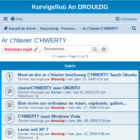
Korvigelloù An DROUIZIG
FAQ
Connexion
R
Accueil du forum
Kerzrouizig - Foromoù An Drouizig
Ar c'hlavier C'HWERTY
e
Ar c'hlavier C'HWERTY
c
Rechercher
Recherche avanc
Nouveau sujet
h
17 sujets • Page
1
sur
1
e
Sujets
r
c
Mont en-dro ar c´hlavier brezhoneg C'HWERTY 'barzh Ubuntu
Dernier message par
drouizig
«
lun. janv. 12, 2009 8:22 pm
h
clavierC'HWERTY avec UBUNTU
e
Dernier message par
Bastian
«
dim. mai 16, 2010 6:57 pm
r
Réponses :
2
Bien écrire sur ordinateur en māori, espéranto, gallois...
Dernier message par
drouizig
«
mer. déc. 17, 2008 5:03 pm
C’HWERTY sous Windows Vista
Dernier message par
drouizig
«
sam. déc. 06, 2008 3:33 pm
Levier evit XP ?
Dernier message par
drouizig
«
mar. janv. 22, 2008 6:38 pm
Réponses :
2