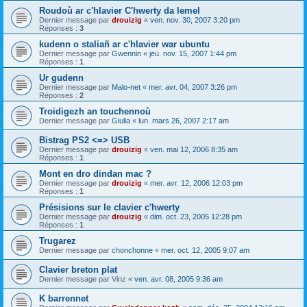
Roudoù ar c'hlavier C'hwerty da lemel
Dernier message par
drouizig
«
ven. nov. 30, 2007 3:20 pm
Réponses :
3
kudenn o staliañ ar c'hlavier war ubuntu
Dernier message par
Gwennin
«
jeu. nov. 15, 2007 1:44 pm
Réponses :
1
Ur gudenn
Dernier message par
Malo-net
«
mer. avr. 04, 2007 3:26 pm
Réponses :
2
Troidigezh an touchennoù
Dernier message par
Giulia
«
lun. mars 26, 2007 2:17 am
Bistrag PS2 <=> USB
Dernier message par
drouizig
«
ven. mai 12, 2006 8:35 am
Réponses :
1
Mont en dro dindan mac ?
Dernier message par
drouizig
«
mer. avr. 12, 2006 12:03 pm
Réponses :
1
Présisions sur le clavier c'hwerty
Dernier message par
drouizig
«
dim. oct. 23, 2005 12:28 pm
Réponses :
1
Trugarez
Dernier message par
chonchonne
«
mer. oct. 12, 2005 9:07 am
Clavier breton plat
Dernier message par
Vinz
«
ven. avr. 08, 2005 9:36 am
K barrennet