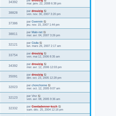
par
drouizig
34392
mar. janv. 22, 2008 6:38 pm
par
drouizig
38828
ven. nov. 30, 2007 3:20 pm
par
Gwennin
37386
jeu. nov. 15, 2007 1:44 pm
par
Malo-net
38811
mer. avr. 04, 2007 3:26 pm
par
Giulia
32121
lun. mars 26, 2007 2:17 am
par
drouizig
33754
ven. mai 12, 2006 8:35 am
par
drouizig
34392
mer. avr. 12, 2006 12:03 pm
par
drouizig
35091
dim. oct. 23, 2005 12:28 pm
par
chonchonne
32023
mer. oct. 12, 2005 9:07 am
par
Vinz
32123
ven. avr. 08, 2005 9:36 am
par
Gweladenner-kozh
32332
sam. déc. 25, 2004 12:16 pm