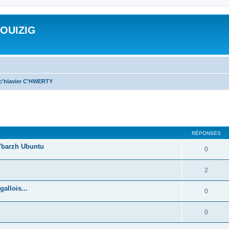
ROUIZIG
 c'hlavier C'HWERTY
cher
cherche avancée
RÉPONSES
'barzh Ubuntu
0
2
allois...
0
0