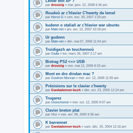
Levier evit XP ?
par
drouizig
»
mar. janv. 22, 2008 6:36 pm
Roudoù ar c'hlavier C'hwerty da lemel
par
Herve G
»
ven. nov. 30, 2007 2:29 pm
kudenn o staliañ ar c'hlavier war ubuntu
par
Malo-net
»
jeu. avr. 12, 2007 10:18 pm
Ur gudenn
par
Malo-net
»
dim. mai 07, 2006 11:54 pm
Troidigezh an touchennoù
par
Giulia
»
lun. mars 26, 2007 2:17 am
Bistrag PS2 <=> USB
par
drouizig
»
ven. mai 12, 2006 8:33 am
Mont en dro dindan mac ?
par
Goulven Morvan
»
mer. avr. 12, 2006 11:55 am
Présisions sur le clavier c'hwerty
par
Gweladenner-kozh
»
dim. oct. 23, 2005 12:24 pm
Trugarez
par
chonchonne
»
mer. oct. 12, 2005 9:07 am
Clavier breton plat
par
Vinz
»
ven. avr. 08, 2005 9:36 am
K barrennet
par
Gweladenner-kozh
»
sam. déc. 25, 2004 12:16 pm