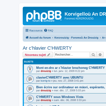
Korvigelloù An D
Foromoù KERZROUIZIG
Raccourcis
FAQ
Accueil du forum
Kerzrouizig - Foromoù An Drouizig
Ar
Ar c'hlavier C'HWERTY
Recher
Re
Nouveau sujet
SUJETS
Mont en-dro ar c´hlavier brezhoneg C'HWERTY 
par
drouizig
»
lun. janv. 12, 2009 8:22 pm
clavierC'HWERTY avec UBUNTU
par
korrig-to
»
jeu. nov. 27, 2008 3:41 pm
Bien écrire sur ordinateur en māori, espéranto, g
par
drouizig
»
mer. déc. 17, 2008 5:03 pm
C’HWERTY sous Windows Vista
par
drouizig
»
sam. déc. 06, 2008 3:33 pm