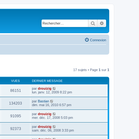
Rechercher
Recherche avancé
Connexion
17 sujets • Page
1
sur
1
VUES
DERNIER MESSAGE
par
drouizig
86151
lun. janv. 12, 2009 8:22 pm
par
Bastian
134203
dim. mai 16, 2010 6:57 pm
par
drouizig
91095
mer. déc. 17, 2008 5:03 pm
par
drouizig
92373
sam. déc. 06, 2008 3:33 pm