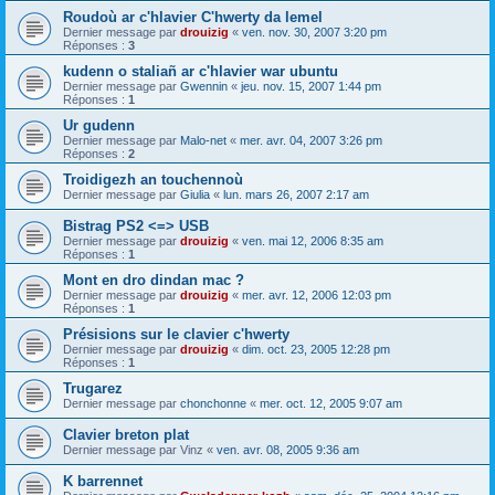
Roudoù ar c'hlavier C'hwerty da lemel
Dernier message par
drouizig
«
ven. nov. 30, 2007 3:20 pm
Réponses :
3
kudenn o staliañ ar c'hlavier war ubuntu
Dernier message par
Gwennin
«
jeu. nov. 15, 2007 1:44 pm
Réponses :
1
Ur gudenn
Dernier message par
Malo-net
«
mer. avr. 04, 2007 3:26 pm
Réponses :
2
Troidigezh an touchennoù
Dernier message par
Giulia
«
lun. mars 26, 2007 2:17 am
Bistrag PS2 <=> USB
Dernier message par
drouizig
«
ven. mai 12, 2006 8:35 am
Réponses :
1
Mont en dro dindan mac ?
Dernier message par
drouizig
«
mer. avr. 12, 2006 12:03 pm
Réponses :
1
Présisions sur le clavier c'hwerty
Dernier message par
drouizig
«
dim. oct. 23, 2005 12:28 pm
Réponses :
1
Trugarez
Dernier message par
chonchonne
«
mer. oct. 12, 2005 9:07 am
Clavier breton plat
Dernier message par
Vinz
«
ven. avr. 08, 2005 9:36 am
K barrennet