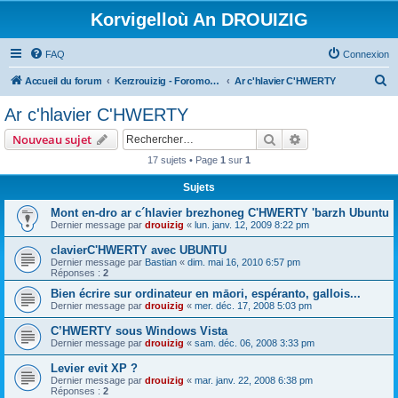
Korvigelloù An DROUIZIG
FAQ
Connexion
R
Accueil du forum
Kerzrouizig - Foromoù An Drouizig
Ar c'hlavier C'HWERTY
e
Ar c'hlavier C'HWERTY
c
Rechercher
Recherche avanc
Nouveau sujet
h
17 sujets • Page
1
sur
1
e
Sujets
r
c
Mont en-dro ar c´hlavier brezhoneg C'HWERTY 'barzh Ubuntu
Dernier message par
drouizig
«
lun. janv. 12, 2009 8:22 pm
h
clavierC'HWERTY avec UBUNTU
e
Dernier message par
Bastian
«
dim. mai 16, 2010 6:57 pm
r
Réponses :
2
Bien écrire sur ordinateur en māori, espéranto, gallois...
Dernier message par
drouizig
«
mer. déc. 17, 2008 5:03 pm
C’HWERTY sous Windows Vista
Dernier message par
drouizig
«
sam. déc. 06, 2008 3:33 pm
Levier evit XP ?
Dernier message par
drouizig
«
mar. janv. 22, 2008 6:38 pm
Réponses :
2