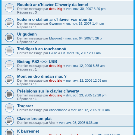
Roudoù ar c'hlavier C'hwerty da lemel
Dernier message par
drouizig
«
ven. nov. 30, 2007 3:20 pm
Réponses :
3
kudenn o staliañ ar c'hlavier war ubuntu
Dernier message par
Gwennin
«
jeu. nov. 15, 2007 1:44 pm
Réponses :
1
Ur gudenn
Dernier message par
Malo-net
«
mer. avr. 04, 2007 3:26 pm
Réponses :
2
Troidigezh an touchennoù
Dernier message par
Giulia
«
lun. mars 26, 2007 2:17 am
Bistrag PS2 <=> USB
Dernier message par
drouizig
«
ven. mai 12, 2006 8:35 am
Réponses :
1
Mont en dro dindan mac ?
Dernier message par
drouizig
«
mer. avr. 12, 2006 12:03 pm
Réponses :
1
Présisions sur le clavier c'hwerty
Dernier message par
drouizig
«
dim. oct. 23, 2005 12:28 pm
Réponses :
1
Trugarez
Dernier message par
chonchonne
«
mer. oct. 12, 2005 9:07 am
Clavier breton plat
Dernier message par
Vinz
«
ven. avr. 08, 2005 9:36 am
K barrennet