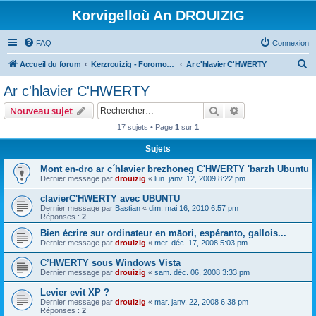
Korvigelloù An DROUIZIG
FAQ
Connexion
R
Accueil du forum
Kerzrouizig - Foromoù An Drouizig
Ar c'hlavier C'HWERTY
e
Ar c'hlavier C'HWERTY
c
Rechercher
Recherche avanc
Nouveau sujet
h
17 sujets • Page
1
sur
1
e
Sujets
r
c
Mont en-dro ar c´hlavier brezhoneg C'HWERTY 'barzh Ubuntu
Dernier message par
drouizig
«
lun. janv. 12, 2009 8:22 pm
h
clavierC'HWERTY avec UBUNTU
e
Dernier message par
Bastian
«
dim. mai 16, 2010 6:57 pm
r
Réponses :
2
Bien écrire sur ordinateur en māori, espéranto, gallois...
Dernier message par
drouizig
«
mer. déc. 17, 2008 5:03 pm
C’HWERTY sous Windows Vista
Dernier message par
drouizig
«
sam. déc. 06, 2008 3:33 pm
Levier evit XP ?
Dernier message par
drouizig
«
mar. janv. 22, 2008 6:38 pm
Réponses :
2