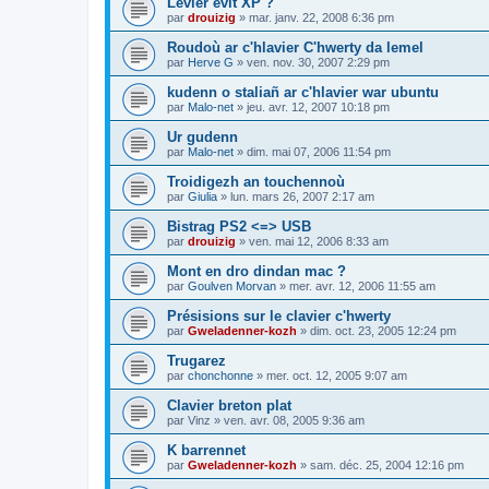
Levier evit XP ?
par
drouizig
»
mar. janv. 22, 2008 6:36 pm
Roudoù ar c'hlavier C'hwerty da lemel
par
Herve G
»
ven. nov. 30, 2007 2:29 pm
kudenn o staliañ ar c'hlavier war ubuntu
par
Malo-net
»
jeu. avr. 12, 2007 10:18 pm
Ur gudenn
par
Malo-net
»
dim. mai 07, 2006 11:54 pm
Troidigezh an touchennoù
par
Giulia
»
lun. mars 26, 2007 2:17 am
Bistrag PS2 <=> USB
par
drouizig
»
ven. mai 12, 2006 8:33 am
Mont en dro dindan mac ?
par
Goulven Morvan
»
mer. avr. 12, 2006 11:55 am
Présisions sur le clavier c'hwerty
par
Gweladenner-kozh
»
dim. oct. 23, 2005 12:24 pm
Trugarez
par
chonchonne
»
mer. oct. 12, 2005 9:07 am
Clavier breton plat
par
Vinz
»
ven. avr. 08, 2005 9:36 am
K barrennet
par
Gweladenner-kozh
»
sam. déc. 25, 2004 12:16 pm