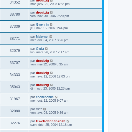
par
drouizig
34352
mar. janv. 22, 2008 6:38 pm
par
drouizig
38780
ven. nov. 30, 2007 3:20 pm
par
Gwennin
37339
jeu. nov. 15, 2007 1:44 pm
par
Malo-net
38771
mer. avr. 04, 2007 3:26 pm
par
Giulia
32079
lun. mars 26, 2007 2:17 am
par
drouizig
33707
ven. mai 12, 2006 8:35 am
par
drouizig
34333
mer. avr. 12, 2006 12:03 pm
par
drouizig
35043
dim. oct. 23, 2005 12:28 pm
par
chonchonne
31967
mer. oct. 12, 2005 9:07 am
par
Vinz
32080
ven. avr. 08, 2005 9:36 am
par
Gweladenner-kozh
32276
sam. déc. 25, 2004 12:16 pm