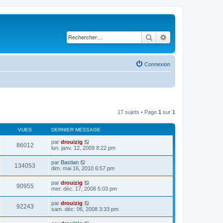
Rechercher
Recherche avancé
Connexion
17 sujets • Page
1
sur
1
VUES
DERNIER MESSAGE
par
drouizig
86012
lun. janv. 12, 2009 8:22 pm
par
Bastian
134053
dim. mai 16, 2010 6:57 pm
par
drouizig
90955
mer. déc. 17, 2008 5:03 pm
par
drouizig
92243
sam. déc. 06, 2008 3:33 pm