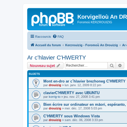
Korvigelloù An D
Foromoù KERZROUIZIG
Raccourcis
FAQ
Accueil du forum
Kerzrouizig - Foromoù An Drouizig
Ar
Ar c'hlavier C'HWERTY
Recher
Re
Nouveau sujet
SUJETS
Mont en-dro ar c´hlavier brezhoneg C'HWERTY 
par
drouizig
»
lun. janv. 12, 2009 8:22 pm
clavierC'HWERTY avec UBUNTU
par
korrig-to
»
jeu. nov. 27, 2008 3:41 pm
Bien écrire sur ordinateur en māori, espéranto, g
par
drouizig
»
mer. déc. 17, 2008 5:03 pm
C’HWERTY sous Windows Vista
par
drouizig
»
sam. déc. 06, 2008 3:33 pm