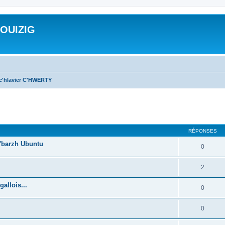
ROUIZIG
 c'hlavier C'HWERTY
cher
cherche avancée
RÉPONSES
'barzh Ubuntu
0
2
allois...
0
0