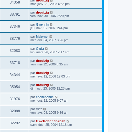
par
drouizig
34358
mar. janv. 22, 2008 6:38 pm
par
drouizig
38791
ven. nov. 30, 2007 3:20 pm
par
Gwennin
37346
jeu. nov. 15, 2007 1:44 pm
par
Malo-net
38776
mer. avr. 04, 2007 3:26 pm
par
Giulia
32083
lun. mars 26, 2007 2:17 am
par
drouizig
33718
ven. mai 12, 2006 8:35 am
par
drouizig
34344
mer. avr. 12, 2006 12:03 pm
par
drouizig
35054
dim. oct. 23, 2005 12:28 pm
par
chonchonne
31976
mer. oct. 12, 2005 9:07 am
par
Vinz
32088
ven. avr. 08, 2005 9:36 am
par
Gweladenner-kozh
32292
sam. déc. 25, 2004 12:16 pm