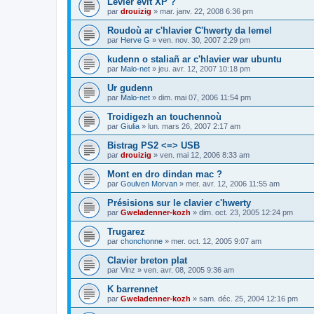
Levier evit XP ?
par
drouizig
»
mar. janv. 22, 2008 6:36 pm
Roudoù ar c'hlavier C'hwerty da lemel
par
Herve G
»
ven. nov. 30, 2007 2:29 pm
kudenn o staliañ ar c'hlavier war ubuntu
par
Malo-net
»
jeu. avr. 12, 2007 10:18 pm
Ur gudenn
par
Malo-net
»
dim. mai 07, 2006 11:54 pm
Troidigezh an touchennoù
par
Giulia
»
lun. mars 26, 2007 2:17 am
Bistrag PS2 <=> USB
par
drouizig
»
ven. mai 12, 2006 8:33 am
Mont en dro dindan mac ?
par
Goulven Morvan
»
mer. avr. 12, 2006 11:55 am
Présisions sur le clavier c'hwerty
par
Gweladenner-kozh
»
dim. oct. 23, 2005 12:24 pm
Trugarez
par
chonchonne
»
mer. oct. 12, 2005 9:07 am
Clavier breton plat
par
Vinz
»
ven. avr. 08, 2005 9:36 am
K barrennet
par
Gweladenner-kozh
»
sam. déc. 25, 2004 12:16 pm