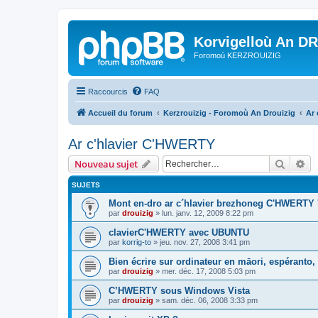
Korvigelloù An D
Foromoù KERZROUIZIG
Raccourcis
FAQ
Accueil du forum
Kerzrouizig - Foromoù An Drouizig
Ar
Ar c'hlavier C'HWERTY
Recher
Re
Nouveau sujet
SUJETS
Mont en-dro ar c´hlavier brezhoneg C'HWERTY 
par
drouizig
»
lun. janv. 12, 2009 8:22 pm
clavierC'HWERTY avec UBUNTU
par
korrig-to
»
jeu. nov. 27, 2008 3:41 pm
Bien écrire sur ordinateur en māori, espéranto, g
par
drouizig
»
mer. déc. 17, 2008 5:03 pm
C’HWERTY sous Windows Vista
par
drouizig
»
sam. déc. 06, 2008 3:33 pm