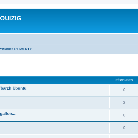
ROUIZIG
 c'hlavier C'HWERTY
cher
cherche avancée
RÉPONSES
'barzh Ubuntu
0
2
allois...
0
0