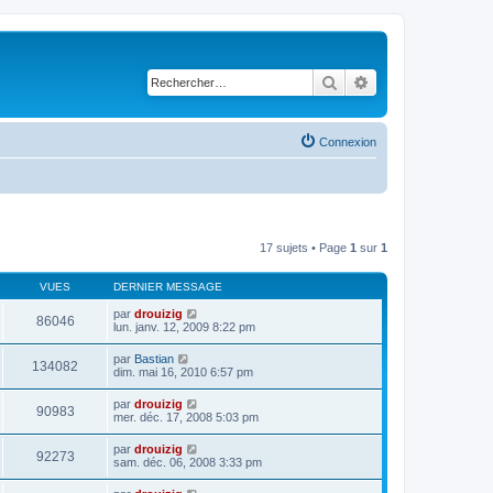
Rechercher
Recherche avancé
Connexion
17 sujets • Page
1
sur
1
VUES
DERNIER MESSAGE
par
drouizig
86046
lun. janv. 12, 2009 8:22 pm
par
Bastian
134082
dim. mai 16, 2010 6:57 pm
par
drouizig
90983
mer. déc. 17, 2008 5:03 pm
par
drouizig
92273
sam. déc. 06, 2008 3:33 pm