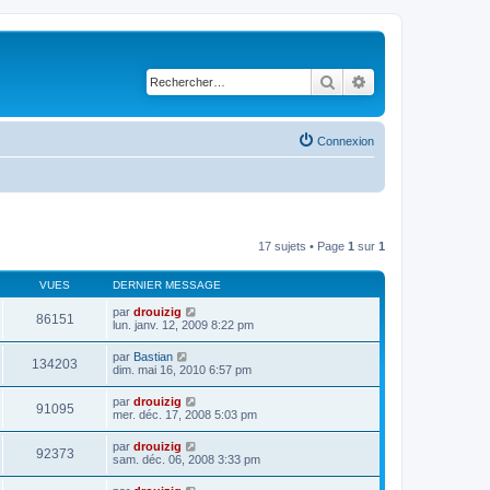
Rechercher
Recherche avancé
Connexion
17 sujets • Page
1
sur
1
VUES
DERNIER MESSAGE
par
drouizig
86151
lun. janv. 12, 2009 8:22 pm
par
Bastian
134203
dim. mai 16, 2010 6:57 pm
par
drouizig
91095
mer. déc. 17, 2008 5:03 pm
par
drouizig
92373
sam. déc. 06, 2008 3:33 pm