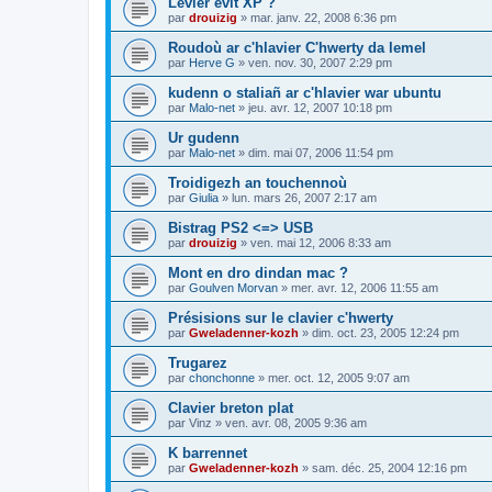
Levier evit XP ?
par
drouizig
»
mar. janv. 22, 2008 6:36 pm
Roudoù ar c'hlavier C'hwerty da lemel
par
Herve G
»
ven. nov. 30, 2007 2:29 pm
kudenn o staliañ ar c'hlavier war ubuntu
par
Malo-net
»
jeu. avr. 12, 2007 10:18 pm
Ur gudenn
par
Malo-net
»
dim. mai 07, 2006 11:54 pm
Troidigezh an touchennoù
par
Giulia
»
lun. mars 26, 2007 2:17 am
Bistrag PS2 <=> USB
par
drouizig
»
ven. mai 12, 2006 8:33 am
Mont en dro dindan mac ?
par
Goulven Morvan
»
mer. avr. 12, 2006 11:55 am
Présisions sur le clavier c'hwerty
par
Gweladenner-kozh
»
dim. oct. 23, 2005 12:24 pm
Trugarez
par
chonchonne
»
mer. oct. 12, 2005 9:07 am
Clavier breton plat
par
Vinz
»
ven. avr. 08, 2005 9:36 am
K barrennet
par
Gweladenner-kozh
»
sam. déc. 25, 2004 12:16 pm