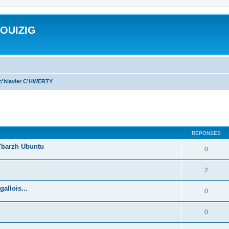
ROUIZIG
 c'hlavier C'HWERTY
cher
cherche avancée
RÉPONSES
'barzh Ubuntu
0
2
allois...
0
0