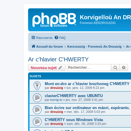
Korvigelloù An D
Foromoù KERZROUIZIG
Raccourcis
FAQ
Accueil du forum
Kerzrouizig - Foromoù An Drouizig
Ar
Ar c'hlavier C'HWERTY
Recher
Re
Nouveau sujet
SUJETS
Mont en-dro ar c´hlavier brezhoneg C'HWERTY 
par
drouizig
»
lun. janv. 12, 2009 8:22 pm
clavierC'HWERTY avec UBUNTU
par
korrig-to
»
jeu. nov. 27, 2008 3:41 pm
Bien écrire sur ordinateur en māori, espéranto, g
par
drouizig
»
mer. déc. 17, 2008 5:03 pm
C’HWERTY sous Windows Vista
par
drouizig
»
sam. déc. 06, 2008 3:33 pm