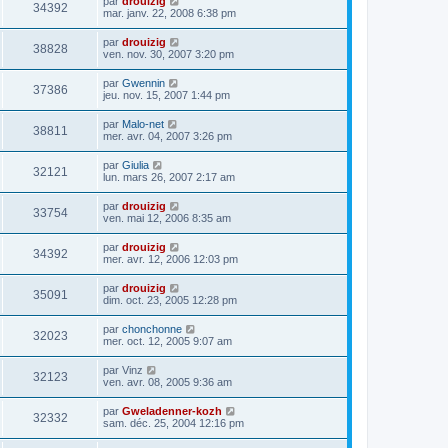
par
drouizig
34392
mar. janv. 22, 2008 6:38 pm
par
drouizig
38828
ven. nov. 30, 2007 3:20 pm
par
Gwennin
37386
jeu. nov. 15, 2007 1:44 pm
par
Malo-net
38811
mer. avr. 04, 2007 3:26 pm
par
Giulia
32121
lun. mars 26, 2007 2:17 am
par
drouizig
33754
ven. mai 12, 2006 8:35 am
par
drouizig
34392
mer. avr. 12, 2006 12:03 pm
par
drouizig
35091
dim. oct. 23, 2005 12:28 pm
par
chonchonne
32023
mer. oct. 12, 2005 9:07 am
par
Vinz
32123
ven. avr. 08, 2005 9:36 am
par
Gweladenner-kozh
32332
sam. déc. 25, 2004 12:16 pm