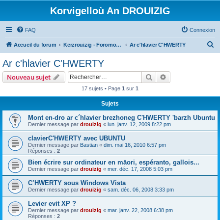
Korvigelloù An DROUIZIG
FAQ
Connexion
R
Accueil du forum
Kerzrouizig - Foromoù An Drouizig
Ar c'hlavier C'HWERTY
e
Ar c'hlavier C'HWERTY
c
Rechercher
Recherche avanc
Nouveau sujet
h
17 sujets • Page
1
sur
1
e
Sujets
r
c
Mont en-dro ar c´hlavier brezhoneg C'HWERTY 'barzh Ubuntu
Dernier message par
drouizig
«
lun. janv. 12, 2009 8:22 pm
h
clavierC'HWERTY avec UBUNTU
e
Dernier message par
Bastian
«
dim. mai 16, 2010 6:57 pm
r
Réponses :
2
Bien écrire sur ordinateur en māori, espéranto, gallois...
Dernier message par
drouizig
«
mer. déc. 17, 2008 5:03 pm
C’HWERTY sous Windows Vista
Dernier message par
drouizig
«
sam. déc. 06, 2008 3:33 pm
Levier evit XP ?
Dernier message par
drouizig
«
mar. janv. 22, 2008 6:38 pm
Réponses :
2