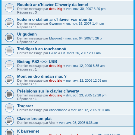
Roudoù ar c'hlavier C'hwerty da lemel
Dernier message par
drouizig
«
ven. nov. 30, 2007 3:20 pm
Réponses :
3
kudenn o staliañ ar c'hlavier war ubuntu
Dernier message par
Gwennin
«
jeu. nov. 15, 2007 1:44 pm
Réponses :
1
Ur gudenn
Dernier message par
Malo-net
«
mer. avr. 04, 2007 3:26 pm
Réponses :
2
Troidigezh an touchennoù
Dernier message par
Giulia
«
lun. mars 26, 2007 2:17 am
Bistrag PS2 <=> USB
Dernier message par
drouizig
«
ven. mai 12, 2006 8:35 am
Réponses :
1
Mont en dro dindan mac ?
Dernier message par
drouizig
«
mer. avr. 12, 2006 12:03 pm
Réponses :
1
Présisions sur le clavier c'hwerty
Dernier message par
drouizig
«
dim. oct. 23, 2005 12:28 pm
Réponses :
1
Trugarez
Dernier message par
chonchonne
«
mer. oct. 12, 2005 9:07 am
Clavier breton plat
Dernier message par
Vinz
«
ven. avr. 08, 2005 9:36 am
K barrennet