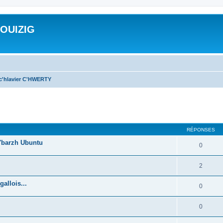
ROUIZIG
 c'hlavier C'HWERTY
cher
cherche avancée
RÉPONSES
'barzh Ubuntu
0
2
allois...
0
0