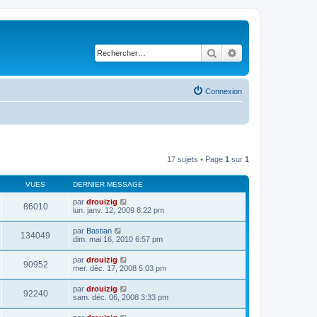
Rechercher
Recherche avancé
Connexion
17 sujets • Page
1
sur
1
VUES
DERNIER MESSAGE
par
drouizig
86010
lun. janv. 12, 2009 8:22 pm
par
Bastian
134049
dim. mai 16, 2010 6:57 pm
par
drouizig
90952
mer. déc. 17, 2008 5:03 pm
par
drouizig
92240
sam. déc. 06, 2008 3:33 pm