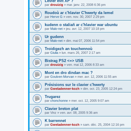
Levier evit XP ?
par
drouizig
»
mar. janv. 22, 2008 6:36 pm
Roudoù ar c'hlavier C'hwerty da lemel
par
Herve G
»
ven. nov. 30, 2007 2:29 pm
kudenn o staliañ ar c'hlavier war ubuntu
par
Malo-net
»
jeu. avr. 12, 2007 10:18 pm
Ur gudenn
par
Malo-net
»
dim. mai 07, 2006 11:54 pm
Troidigezh an touchennoù
par
Giulia
»
lun. mars 26, 2007 2:17 am
Bistrag PS2 <=> USB
par
drouizig
»
ven. mai 12, 2006 8:33 am
Mont en dro dindan mac ?
par
Goulven Morvan
»
mer. avr. 12, 2006 11:55 am
Présisions sur le clavier c'hwerty
par
Gweladenner-kozh
»
dim. oct. 23, 2005 12:24 pm
Trugarez
par
chonchonne
»
mer. oct. 12, 2005 9:07 am
Clavier breton plat
par
Vinz
»
ven. avr. 08, 2005 9:36 am
K barrennet
par
Gweladenner-kozh
»
sam. déc. 25, 2004 12:16 pm