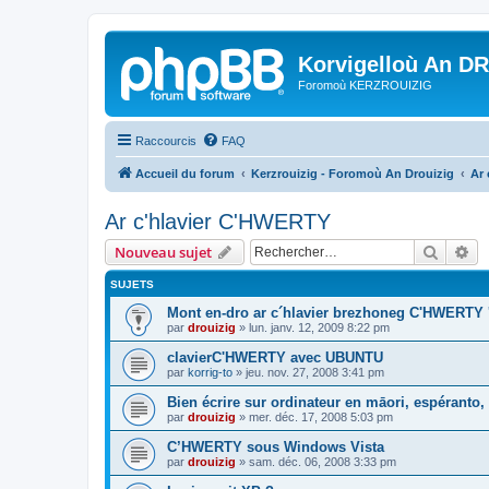
Korvigelloù An D
Foromoù KERZROUIZIG
Raccourcis
FAQ
Accueil du forum
Kerzrouizig - Foromoù An Drouizig
Ar
Ar c'hlavier C'HWERTY
Recher
Re
Nouveau sujet
SUJETS
Mont en-dro ar c´hlavier brezhoneg C'HWERTY 
par
drouizig
»
lun. janv. 12, 2009 8:22 pm
clavierC'HWERTY avec UBUNTU
par
korrig-to
»
jeu. nov. 27, 2008 3:41 pm
Bien écrire sur ordinateur en māori, espéranto, g
par
drouizig
»
mer. déc. 17, 2008 5:03 pm
C’HWERTY sous Windows Vista
par
drouizig
»
sam. déc. 06, 2008 3:33 pm