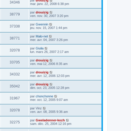
par
drouizig
34346
mar. janv. 22, 2008 6:38 pm
par
drouizig
38779
ven. nov. 30, 2007 3:20 pm
par
Gwennin
37338
jeu. nov. 15, 2007 1:44 pm
par
Malo-net
38771
mer. avr. 04, 2007 3:26 pm
par
Giulia
32078
lun. mars 26, 2007 2:17 am
par
drouizig
33705
ven. mai 12, 2006 8:35 am
par
drouizig
34332
mer. avr. 12, 2006 12:03 pm
par
drouizig
35042
dim. oct. 23, 2005 12:28 pm
par
chonchonne
31967
mer. oct. 12, 2005 9:07 am
par
Vinz
32078
ven. avr. 08, 2005 9:36 am
par
Gweladenner-kozh
32275
sam. déc. 25, 2004 12:16 pm