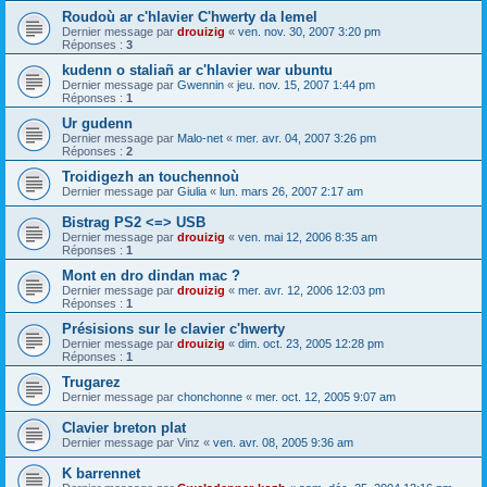
Roudoù ar c'hlavier C'hwerty da lemel
Dernier message par
drouizig
«
ven. nov. 30, 2007 3:20 pm
Réponses :
3
kudenn o staliañ ar c'hlavier war ubuntu
Dernier message par
Gwennin
«
jeu. nov. 15, 2007 1:44 pm
Réponses :
1
Ur gudenn
Dernier message par
Malo-net
«
mer. avr. 04, 2007 3:26 pm
Réponses :
2
Troidigezh an touchennoù
Dernier message par
Giulia
«
lun. mars 26, 2007 2:17 am
Bistrag PS2 <=> USB
Dernier message par
drouizig
«
ven. mai 12, 2006 8:35 am
Réponses :
1
Mont en dro dindan mac ?
Dernier message par
drouizig
«
mer. avr. 12, 2006 12:03 pm
Réponses :
1
Présisions sur le clavier c'hwerty
Dernier message par
drouizig
«
dim. oct. 23, 2005 12:28 pm
Réponses :
1
Trugarez
Dernier message par
chonchonne
«
mer. oct. 12, 2005 9:07 am
Clavier breton plat
Dernier message par
Vinz
«
ven. avr. 08, 2005 9:36 am
K barrennet