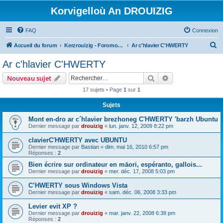
Korvigelloù An DROUIZIG
FAQ
Connexion
R
Accueil du forum
Kerzrouizig - Foromoù An Drouizig
Ar c'hlavier C'HWERTY
e
Ar c'hlavier C'HWERTY
c
Rechercher
Recherche avanc
Nouveau sujet
h
17 sujets • Page
1
sur
1
e
Sujets
r
c
Mont en-dro ar c´hlavier brezhoneg C'HWERTY 'barzh Ubuntu
Dernier message par
drouizig
«
lun. janv. 12, 2009 8:22 pm
h
clavierC'HWERTY avec UBUNTU
e
Dernier message par
Bastian
«
dim. mai 16, 2010 6:57 pm
r
Réponses :
2
Bien écrire sur ordinateur en māori, espéranto, gallois...
Dernier message par
drouizig
«
mer. déc. 17, 2008 5:03 pm
C’HWERTY sous Windows Vista
Dernier message par
drouizig
«
sam. déc. 06, 2008 3:33 pm
Levier evit XP ?
Dernier message par
drouizig
«
mar. janv. 22, 2008 6:38 pm
Réponses :
2