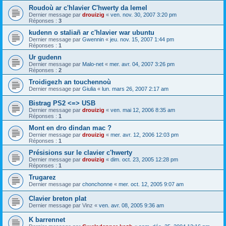
Roudoù ar c'hlavier C'hwerty da lemel
Dernier message par
drouizig
«
ven. nov. 30, 2007 3:20 pm
Réponses :
3
kudenn o staliañ ar c'hlavier war ubuntu
Dernier message par
Gwennin
«
jeu. nov. 15, 2007 1:44 pm
Réponses :
1
Ur gudenn
Dernier message par
Malo-net
«
mer. avr. 04, 2007 3:26 pm
Réponses :
2
Troidigezh an touchennoù
Dernier message par
Giulia
«
lun. mars 26, 2007 2:17 am
Bistrag PS2 <=> USB
Dernier message par
drouizig
«
ven. mai 12, 2006 8:35 am
Réponses :
1
Mont en dro dindan mac ?
Dernier message par
drouizig
«
mer. avr. 12, 2006 12:03 pm
Réponses :
1
Présisions sur le clavier c'hwerty
Dernier message par
drouizig
«
dim. oct. 23, 2005 12:28 pm
Réponses :
1
Trugarez
Dernier message par
chonchonne
«
mer. oct. 12, 2005 9:07 am
Clavier breton plat
Dernier message par
Vinz
«
ven. avr. 08, 2005 9:36 am
K barrennet