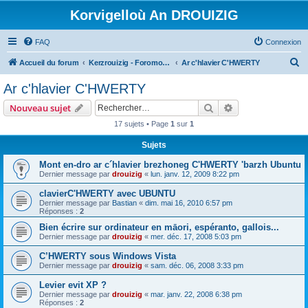
Korvigelloù An DROUIZIG
FAQ
Connexion
R
Accueil du forum
Kerzrouizig - Foromoù An Drouizig
Ar c'hlavier C'HWERTY
e
Ar c'hlavier C'HWERTY
c
Rechercher
Recherche avanc
Nouveau sujet
h
17 sujets • Page
1
sur
1
e
Sujets
r
c
Mont en-dro ar c´hlavier brezhoneg C'HWERTY 'barzh Ubuntu
Dernier message par
drouizig
«
lun. janv. 12, 2009 8:22 pm
h
clavierC'HWERTY avec UBUNTU
e
Dernier message par
Bastian
«
dim. mai 16, 2010 6:57 pm
r
Réponses :
2
Bien écrire sur ordinateur en māori, espéranto, gallois...
Dernier message par
drouizig
«
mer. déc. 17, 2008 5:03 pm
C’HWERTY sous Windows Vista
Dernier message par
drouizig
«
sam. déc. 06, 2008 3:33 pm
Levier evit XP ?
Dernier message par
drouizig
«
mar. janv. 22, 2008 6:38 pm
Réponses :
2