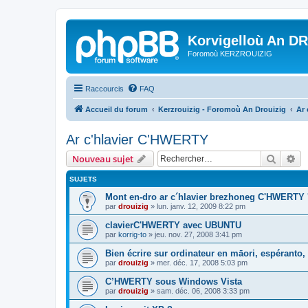
Korvigelloù An D
Foromoù KERZROUIZIG
Raccourcis
FAQ
Accueil du forum
Kerzrouizig - Foromoù An Drouizig
Ar
Ar c'hlavier C'HWERTY
Recher
Re
Nouveau sujet
SUJETS
Mont en-dro ar c´hlavier brezhoneg C'HWERTY 
par
drouizig
»
lun. janv. 12, 2009 8:22 pm
clavierC'HWERTY avec UBUNTU
par
korrig-to
»
jeu. nov. 27, 2008 3:41 pm
Bien écrire sur ordinateur en māori, espéranto, g
par
drouizig
»
mer. déc. 17, 2008 5:03 pm
C’HWERTY sous Windows Vista
par
drouizig
»
sam. déc. 06, 2008 3:33 pm