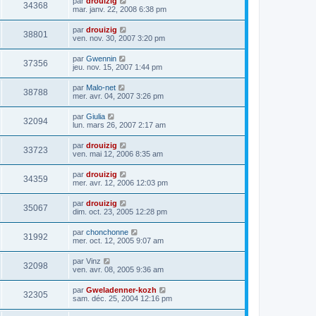
par
drouizig
34368
mar. janv. 22, 2008 6:38 pm
par
drouizig
38801
ven. nov. 30, 2007 3:20 pm
par
Gwennin
37356
jeu. nov. 15, 2007 1:44 pm
par
Malo-net
38788
mer. avr. 04, 2007 3:26 pm
par
Giulia
32094
lun. mars 26, 2007 2:17 am
par
drouizig
33723
ven. mai 12, 2006 8:35 am
par
drouizig
34359
mer. avr. 12, 2006 12:03 pm
par
drouizig
35067
dim. oct. 23, 2005 12:28 pm
par
chonchonne
31992
mer. oct. 12, 2005 9:07 am
par
Vinz
32098
ven. avr. 08, 2005 9:36 am
par
Gweladenner-kozh
32305
sam. déc. 25, 2004 12:16 pm