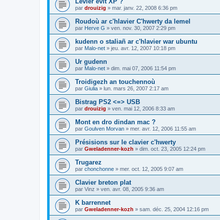
Levier evit XP ?
par
drouizig
»
mar. janv. 22, 2008 6:36 pm
Roudoù ar c'hlavier C'hwerty da lemel
par
Herve G
»
ven. nov. 30, 2007 2:29 pm
kudenn o staliañ ar c'hlavier war ubuntu
par
Malo-net
»
jeu. avr. 12, 2007 10:18 pm
Ur gudenn
par
Malo-net
»
dim. mai 07, 2006 11:54 pm
Troidigezh an touchennoù
par
Giulia
»
lun. mars 26, 2007 2:17 am
Bistrag PS2 <=> USB
par
drouizig
»
ven. mai 12, 2006 8:33 am
Mont en dro dindan mac ?
par
Goulven Morvan
»
mer. avr. 12, 2006 11:55 am
Présisions sur le clavier c'hwerty
par
Gweladenner-kozh
»
dim. oct. 23, 2005 12:24 pm
Trugarez
par
chonchonne
»
mer. oct. 12, 2005 9:07 am
Clavier breton plat
par
Vinz
»
ven. avr. 08, 2005 9:36 am
K barrennet
par
Gweladenner-kozh
»
sam. déc. 25, 2004 12:16 pm