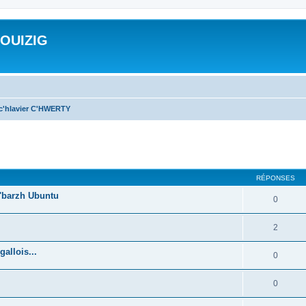
ROUIZIG
 c'hlavier C'HWERTY
cher
cherche avancée
RÉPONSES
'barzh Ubuntu
0
2
allois...
0
0