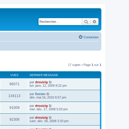
Rechercher
Recherche avancé
Connexion
17 sujets • Page
1
sur
1
VUES
DERNIER MESSAGE
par
drouizig
86071
lun. janv. 12, 2009 8:22 pm
par
Bastian
134113
dim. mai 16, 2010 6:57 pm
par
drouizig
91009
mer. déc. 17, 2008 5:03 pm
par
drouizig
92306
sam. déc. 06, 2008 3:33 pm