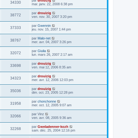
par
drouizig
34330
mar. janv. 22, 2008 6:38 pm
par
drouizig
38772
ven. nov. 30, 2007 3:20 pm
par
Gwennin
37333
jeu. nov. 15, 2007 1:44 pm
par
Malo-net
38767
mer. avr. 04, 2007 3:26 pm
par
Giulia
32072
lun. mars 26, 2007 2:17 am
par
drouizig
33698
ven. mai 12, 2006 8:35 am
par
drouizig
34323
mer. avr. 12, 2006 12:03 pm
par
drouizig
35036
dim. oct. 23, 2005 12:28 pm
par
chonchonne
31958
mer. oct. 12, 2005 9:07 am
par
Vinz
32066
ven. avr. 08, 2005 9:36 am
par
Gweladenner-kozh
32268
sam. déc. 25, 2004 12:16 pm