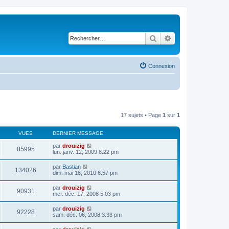
Rechercher
Recherche avancé
Connexion
17 sujets • Page
1
sur
1
VUES
DERNIER MESSAGE
par
drouizig
85995
lun. janv. 12, 2009 8:22 pm
par
Bastian
134026
dim. mai 16, 2010 6:57 pm
par
drouizig
90931
mer. déc. 17, 2008 5:03 pm
par
drouizig
92228
sam. déc. 06, 2008 3:33 pm