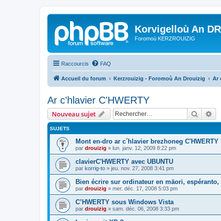
Korvigelloù An D
Foromoù KERZROUIZIG
Raccourcis
FAQ
Accueil du forum
Kerzrouizig - Foromoù An Drouizig
Ar
Ar c'hlavier C'HWERTY
Recher
Re
Nouveau sujet
SUJETS
Mont en-dro ar c´hlavier brezhoneg C'HWERTY 
par
drouizig
»
lun. janv. 12, 2009 8:22 pm
clavierC'HWERTY avec UBUNTU
par
korrig-to
»
jeu. nov. 27, 2008 3:41 pm
Bien écrire sur ordinateur en māori, espéranto, g
par
drouizig
»
mer. déc. 17, 2008 5:03 pm
C’HWERTY sous Windows Vista
par
drouizig
»
sam. déc. 06, 2008 3:33 pm