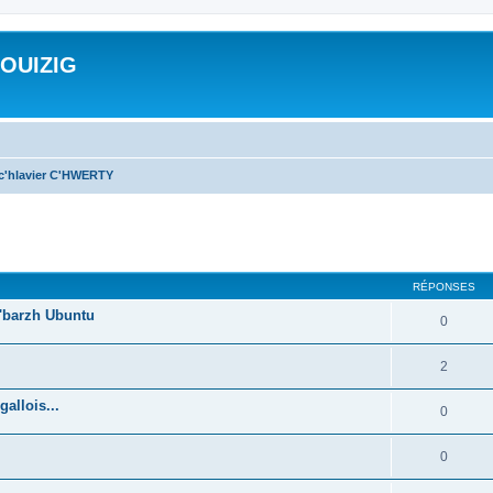
ROUIZIG
 c'hlavier C'HWERTY
cher
cherche avancée
RÉPONSES
'barzh Ubuntu
0
2
allois...
0
0