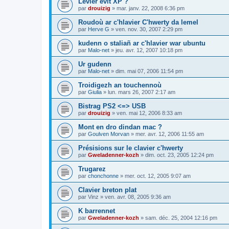
Levier evit XP ?
par
drouizig
»
mar. janv. 22, 2008 6:36 pm
Roudoù ar c'hlavier C'hwerty da lemel
par
Herve G
»
ven. nov. 30, 2007 2:29 pm
kudenn o staliañ ar c'hlavier war ubuntu
par
Malo-net
»
jeu. avr. 12, 2007 10:18 pm
Ur gudenn
par
Malo-net
»
dim. mai 07, 2006 11:54 pm
Troidigezh an touchennoù
par
Giulia
»
lun. mars 26, 2007 2:17 am
Bistrag PS2 <=> USB
par
drouizig
»
ven. mai 12, 2006 8:33 am
Mont en dro dindan mac ?
par
Goulven Morvan
»
mer. avr. 12, 2006 11:55 am
Présisions sur le clavier c'hwerty
par
Gweladenner-kozh
»
dim. oct. 23, 2005 12:24 pm
Trugarez
par
chonchonne
»
mer. oct. 12, 2005 9:07 am
Clavier breton plat
par
Vinz
»
ven. avr. 08, 2005 9:36 am
K barrennet
par
Gweladenner-kozh
»
sam. déc. 25, 2004 12:16 pm