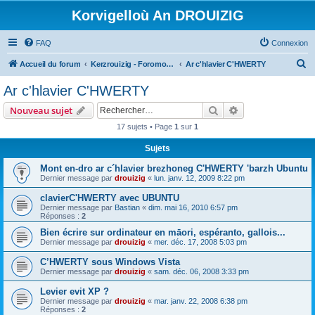
Korvigelloù An DROUIZIG
FAQ
Connexion
R
Accueil du forum
Kerzrouizig - Foromoù An Drouizig
Ar c'hlavier C'HWERTY
e
Ar c'hlavier C'HWERTY
c
Rechercher
Recherche avanc
Nouveau sujet
h
17 sujets • Page
1
sur
1
e
Sujets
r
c
Mont en-dro ar c´hlavier brezhoneg C'HWERTY 'barzh Ubuntu
Dernier message par
drouizig
«
lun. janv. 12, 2009 8:22 pm
h
clavierC'HWERTY avec UBUNTU
e
Dernier message par
Bastian
«
dim. mai 16, 2010 6:57 pm
r
Réponses :
2
Bien écrire sur ordinateur en māori, espéranto, gallois...
Dernier message par
drouizig
«
mer. déc. 17, 2008 5:03 pm
C’HWERTY sous Windows Vista
Dernier message par
drouizig
«
sam. déc. 06, 2008 3:33 pm
Levier evit XP ?
Dernier message par
drouizig
«
mar. janv. 22, 2008 6:38 pm
Réponses :
2