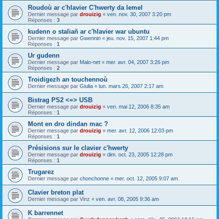
Roudoù ar c'hlavier C'hwerty da lemel
Dernier message par
drouizig
«
ven. nov. 30, 2007 3:20 pm
Réponses :
3
kudenn o staliañ ar c'hlavier war ubuntu
Dernier message par
Gwennin
«
jeu. nov. 15, 2007 1:44 pm
Réponses :
1
Ur gudenn
Dernier message par
Malo-net
«
mer. avr. 04, 2007 3:26 pm
Réponses :
2
Troidigezh an touchennoù
Dernier message par
Giulia
«
lun. mars 26, 2007 2:17 am
Bistrag PS2 <=> USB
Dernier message par
drouizig
«
ven. mai 12, 2006 8:35 am
Réponses :
1
Mont en dro dindan mac ?
Dernier message par
drouizig
«
mer. avr. 12, 2006 12:03 pm
Réponses :
1
Présisions sur le clavier c'hwerty
Dernier message par
drouizig
«
dim. oct. 23, 2005 12:28 pm
Réponses :
1
Trugarez
Dernier message par
chonchonne
«
mer. oct. 12, 2005 9:07 am
Clavier breton plat
Dernier message par
Vinz
«
ven. avr. 08, 2005 9:36 am
K barrennet