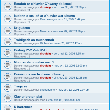
Roudoù ar c'hlavier C'hwerty da lemel
Dernier message par
drouizig
«
ven. nov. 30, 2007 3:20 pm
Réponses :
3
kudenn o staliañ ar c'hlavier war ubuntu
Dernier message par
Gwennin
«
jeu. nov. 15, 2007 1:44 pm
Réponses :
1
Ur gudenn
Dernier message par
Malo-net
«
mer. avr. 04, 2007 3:26 pm
Réponses :
2
Troidigezh an touchennoù
Dernier message par
Giulia
«
lun. mars 26, 2007 2:17 am
Bistrag PS2 <=> USB
Dernier message par
drouizig
«
ven. mai 12, 2006 8:35 am
Réponses :
1
Mont en dro dindan mac ?
Dernier message par
drouizig
«
mer. avr. 12, 2006 12:03 pm
Réponses :
1
Présisions sur le clavier c'hwerty
Dernier message par
drouizig
«
dim. oct. 23, 2005 12:28 pm
Réponses :
1
Trugarez
Dernier message par
chonchonne
«
mer. oct. 12, 2005 9:07 am
Clavier breton plat
Dernier message par
Vinz
«
ven. avr. 08, 2005 9:36 am
K barrennet