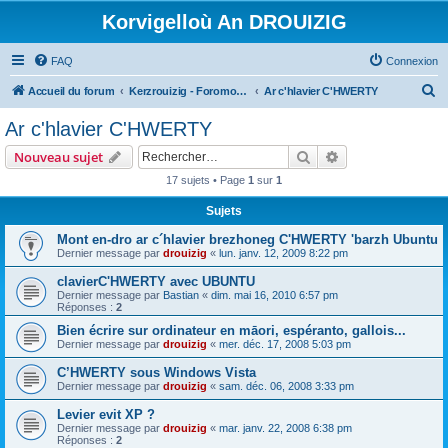
Korvigelloù An DROUIZIG
FAQ
Connexion
R
Accueil du forum
Kerzrouizig - Foromoù An Drouizig
Ar c'hlavier C'HWERTY
e
Ar c'hlavier C'HWERTY
c
Rechercher
Recherche avanc
Nouveau sujet
h
17 sujets • Page
1
sur
1
e
Sujets
r
c
Mont en-dro ar c´hlavier brezhoneg C'HWERTY 'barzh Ubuntu
Dernier message par
drouizig
«
lun. janv. 12, 2009 8:22 pm
h
clavierC'HWERTY avec UBUNTU
e
Dernier message par
Bastian
«
dim. mai 16, 2010 6:57 pm
r
Réponses :
2
Bien écrire sur ordinateur en māori, espéranto, gallois...
Dernier message par
drouizig
«
mer. déc. 17, 2008 5:03 pm
C’HWERTY sous Windows Vista
Dernier message par
drouizig
«
sam. déc. 06, 2008 3:33 pm
Levier evit XP ?
Dernier message par
drouizig
«
mar. janv. 22, 2008 6:38 pm
Réponses :
2