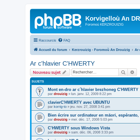
Korvigelloù An D
Foromoù KERZROUIZIG
Raccourcis
FAQ
Accueil du forum
Kerzrouizig - Foromoù An Drouizig
Ar
Ar c'hlavier C'HWERTY
Recher
Re
Nouveau sujet
SUJETS
Mont en-dro ar c´hlavier brezhoneg C'HWERTY 
par
drouizig
»
lun. janv. 12, 2009 8:22 pm
clavierC'HWERTY avec UBUNTU
par
korrig-to
»
jeu. nov. 27, 2008 3:41 pm
Bien écrire sur ordinateur en māori, espéranto, g
par
drouizig
»
mer. déc. 17, 2008 5:03 pm
C’HWERTY sous Windows Vista
par
drouizig
»
sam. déc. 06, 2008 3:33 pm