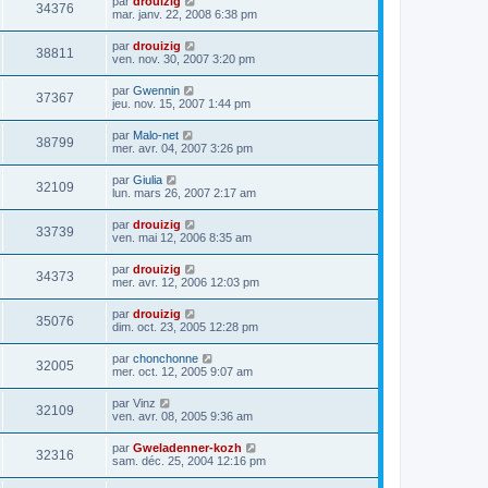
par
drouizig
34376
mar. janv. 22, 2008 6:38 pm
par
drouizig
38811
ven. nov. 30, 2007 3:20 pm
par
Gwennin
37367
jeu. nov. 15, 2007 1:44 pm
par
Malo-net
38799
mer. avr. 04, 2007 3:26 pm
par
Giulia
32109
lun. mars 26, 2007 2:17 am
par
drouizig
33739
ven. mai 12, 2006 8:35 am
par
drouizig
34373
mer. avr. 12, 2006 12:03 pm
par
drouizig
35076
dim. oct. 23, 2005 12:28 pm
par
chonchonne
32005
mer. oct. 12, 2005 9:07 am
par
Vinz
32109
ven. avr. 08, 2005 9:36 am
par
Gweladenner-kozh
32316
sam. déc. 25, 2004 12:16 pm