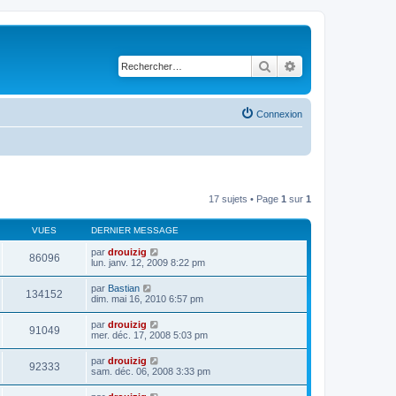
Rechercher
Recherche avancé
Connexion
17 sujets • Page
1
sur
1
VUES
DERNIER MESSAGE
par
drouizig
86096
lun. janv. 12, 2009 8:22 pm
par
Bastian
134152
dim. mai 16, 2010 6:57 pm
par
drouizig
91049
mer. déc. 17, 2008 5:03 pm
par
drouizig
92333
sam. déc. 06, 2008 3:33 pm