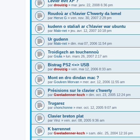
Levier evit XP ?
par
drouizig
»
mar. janv. 22, 2008 6:36 pm
Roudoù ar c'hlavier C'hwerty da lemel
par
Herve G
»
ven. nov. 30, 2007 2:29 pm
kudenn o staliañ ar c'hlavier war ubuntu
par
Malo-net
»
jeu. avr. 12, 2007 10:18 pm
Ur gudenn
par
Malo-net
»
dim. mai 07, 2006 11:54 pm
Troidigezh an touchennoù
par
Giulia
»
lun. mars 26, 2007 2:17 am
Bistrag PS2 <=> USB
par
drouizig
»
ven. mai 12, 2006 8:33 am
Mont en dro dindan mac ?
par
Goulven Morvan
»
mer. avr. 12, 2006 11:55 am
Présisions sur le clavier c'hwerty
par
Gweladenner-kozh
»
dim. oct. 23, 2005 12:24 pm
Trugarez
par
chonchonne
»
mer. oct. 12, 2005 9:07 am
Clavier breton plat
par
Vinz
»
ven. avr. 08, 2005 9:36 am
K barrennet
par
Gweladenner-kozh
»
sam. déc. 25, 2004 12:16 pm