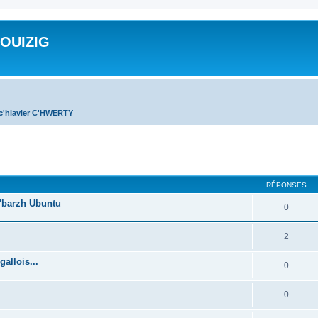
ROUIZIG
 c'hlavier C'HWERTY
cher
cherche avancée
RÉPONSES
'barzh Ubuntu
0
2
allois...
0
0