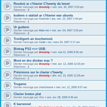
Roudoù ar c'hlavier C'hwerty da lemel
Dernier message par
drouizig
«
ven. nov. 30, 2007 3:20 pm
Réponses :
3
kudenn o staliañ ar c'hlavier war ubuntu
Dernier message par
Gwennin
«
jeu. nov. 15, 2007 1:44 pm
Réponses :
1
Ur gudenn
Dernier message par
Malo-net
«
mer. avr. 04, 2007 3:26 pm
Réponses :
2
Troidigezh an touchennoù
Dernier message par
Giulia
«
lun. mars 26, 2007 2:17 am
Bistrag PS2 <=> USB
Dernier message par
drouizig
«
ven. mai 12, 2006 8:35 am
Réponses :
1
Mont en dro dindan mac ?
Dernier message par
drouizig
«
mer. avr. 12, 2006 12:03 pm
Réponses :
1
Présisions sur le clavier c'hwerty
Dernier message par
drouizig
«
dim. oct. 23, 2005 12:28 pm
Réponses :
1
Trugarez
Dernier message par
chonchonne
«
mer. oct. 12, 2005 9:07 am
Clavier breton plat
Dernier message par
Vinz
«
ven. avr. 08, 2005 9:36 am
K barrennet