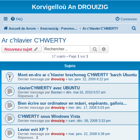
Korvigelloù An DROUIZIG
FAQ
Connexion
R
Accueil du forum
Kerzrouizig - Foromoù An Drouizig
Ar c'hlavier C'HWERTY
e
Ar c'hlavier C'HWERTY
c
Rechercher
Recherche avanc
Nouveau sujet
h
17 sujets • Page
1
sur
1
e
Sujets
r
c
Mont en-dro ar c´hlavier brezhoneg C'HWERTY 'barzh Ubuntu
Dernier message par
drouizig
«
lun. janv. 12, 2009 8:22 pm
h
clavierC'HWERTY avec UBUNTU
e
Dernier message par
Bastian
«
dim. mai 16, 2010 6:57 pm
r
Réponses :
2
Bien écrire sur ordinateur en māori, espéranto, gallois...
Dernier message par
drouizig
«
mer. déc. 17, 2008 5:03 pm
C’HWERTY sous Windows Vista
Dernier message par
drouizig
«
sam. déc. 06, 2008 3:33 pm
Levier evit XP ?
Dernier message par
drouizig
«
mar. janv. 22, 2008 6:38 pm
Réponses :
2