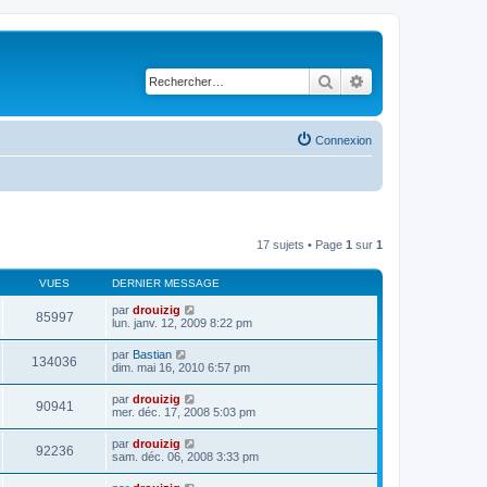
Rechercher
Recherche avancé
Connexion
17 sujets • Page
1
sur
1
VUES
DERNIER MESSAGE
par
drouizig
85997
lun. janv. 12, 2009 8:22 pm
par
Bastian
134036
dim. mai 16, 2010 6:57 pm
par
drouizig
90941
mer. déc. 17, 2008 5:03 pm
par
drouizig
92236
sam. déc. 06, 2008 3:33 pm