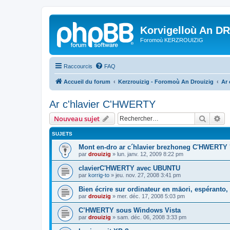
Korvigelloù An D
Foromoù KERZROUIZIG
Raccourcis
FAQ
Accueil du forum
Kerzrouizig - Foromoù An Drouizig
Ar
Ar c'hlavier C'HWERTY
Recher
Re
Nouveau sujet
SUJETS
Mont en-dro ar c´hlavier brezhoneg C'HWERTY 
par
drouizig
»
lun. janv. 12, 2009 8:22 pm
clavierC'HWERTY avec UBUNTU
par
korrig-to
»
jeu. nov. 27, 2008 3:41 pm
Bien écrire sur ordinateur en māori, espéranto, g
par
drouizig
»
mer. déc. 17, 2008 5:03 pm
C’HWERTY sous Windows Vista
par
drouizig
»
sam. déc. 06, 2008 3:33 pm