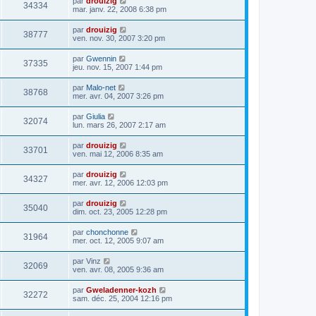
par
drouizig
34334
mar. janv. 22, 2008 6:38 pm
par
drouizig
38777
ven. nov. 30, 2007 3:20 pm
par
Gwennin
37335
jeu. nov. 15, 2007 1:44 pm
par
Malo-net
38768
mer. avr. 04, 2007 3:26 pm
par
Giulia
32074
lun. mars 26, 2007 2:17 am
par
drouizig
33701
ven. mai 12, 2006 8:35 am
par
drouizig
34327
mer. avr. 12, 2006 12:03 pm
par
drouizig
35040
dim. oct. 23, 2005 12:28 pm
par
chonchonne
31964
mer. oct. 12, 2005 9:07 am
par
Vinz
32069
ven. avr. 08, 2005 9:36 am
par
Gweladenner-kozh
32272
sam. déc. 25, 2004 12:16 pm