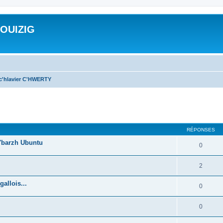
ROUIZIG
 c'hlavier C'HWERTY
cher
cherche avancée
RÉPONSES
'barzh Ubuntu
0
2
allois...
0
0