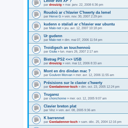
Levier evit XP ?
par
drouizig
»
mar. janv. 22, 2008 6:36 pm
Roudoù ar c'hlavier C'hwerty da lemel
par
Herve G
»
ven. nov. 30, 2007 2:29 pm
kudenn o staliañ ar c'hlavier war ubuntu
par
Malo-net
»
jeu. avr. 12, 2007 10:18 pm
Ur gudenn
par
Malo-net
»
dim. mai 07, 2006 11:54 pm
Troidigezh an touchennoù
par
Giulia
»
lun. mars 26, 2007 2:17 am
Bistrag PS2 <=> USB
par
drouizig
»
ven. mai 12, 2006 8:33 am
Mont en dro dindan mac ?
par
Goulven Morvan
»
mer. avr. 12, 2006 11:55 am
Présisions sur le clavier c'hwerty
par
Gweladenner-kozh
»
dim. oct. 23, 2005 12:24 pm
Trugarez
par
chonchonne
»
mer. oct. 12, 2005 9:07 am
Clavier breton plat
par
Vinz
»
ven. avr. 08, 2005 9:36 am
K barrennet
par
Gweladenner-kozh
»
sam. déc. 25, 2004 12:16 pm