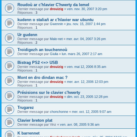
Roudoù ar c'hlavier C'hwerty da lemel
Dernier message par
drouizig
«
ven. nov. 30, 2007 3:20 pm
Réponses :
3
kudenn o staliañ ar c'hlavier war ubuntu
Dernier message par
Gwennin
«
jeu. nov. 15, 2007 1:44 pm
Réponses :
1
Ur gudenn
Dernier message par
Malo-net
«
mer. avr. 04, 2007 3:26 pm
Réponses :
2
Troidigezh an touchennoù
Dernier message par
Giulia
«
lun. mars 26, 2007 2:17 am
Bistrag PS2 <=> USB
Dernier message par
drouizig
«
ven. mai 12, 2006 8:35 am
Réponses :
1
Mont en dro dindan mac ?
Dernier message par
drouizig
«
mer. avr. 12, 2006 12:03 pm
Réponses :
1
Présisions sur le clavier c'hwerty
Dernier message par
drouizig
«
dim. oct. 23, 2005 12:28 pm
Réponses :
1
Trugarez
Dernier message par
chonchonne
«
mer. oct. 12, 2005 9:07 am
Clavier breton plat
Dernier message par
Vinz
«
ven. avr. 08, 2005 9:36 am
K barrennet