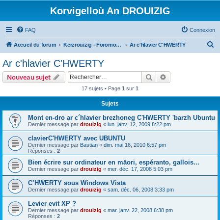
Korvigelloù An DROUIZIG
FAQ
Connexion
R
Accueil du forum
Kerzrouizig - Foromoù An Drouizig
Ar c'hlavier C'HWERTY
e
Ar c'hlavier C'HWERTY
c
Rechercher
Recherche avanc
Nouveau sujet
h
17 sujets • Page
1
sur
1
e
Sujets
r
c
Mont en-dro ar c´hlavier brezhoneg C'HWERTY 'barzh Ubuntu
Dernier message par
drouizig
«
lun. janv. 12, 2009 8:22 pm
h
clavierC'HWERTY avec UBUNTU
e
Dernier message par
Bastian
«
dim. mai 16, 2010 6:57 pm
r
Réponses :
2
Bien écrire sur ordinateur en māori, espéranto, gallois...
Dernier message par
drouizig
«
mer. déc. 17, 2008 5:03 pm
C’HWERTY sous Windows Vista
Dernier message par
drouizig
«
sam. déc. 06, 2008 3:33 pm
Levier evit XP ?
Dernier message par
drouizig
«
mar. janv. 22, 2008 6:38 pm
Réponses :
2