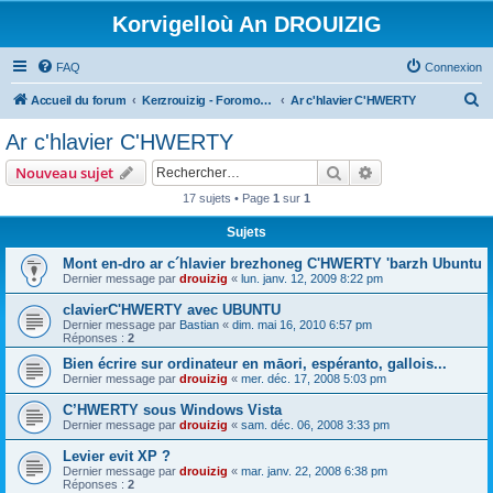
Korvigelloù An DROUIZIG
FAQ
Connexion
R
Accueil du forum
Kerzrouizig - Foromoù An Drouizig
Ar c'hlavier C'HWERTY
e
Ar c'hlavier C'HWERTY
c
Rechercher
Recherche avanc
Nouveau sujet
h
17 sujets • Page
1
sur
1
e
Sujets
r
c
Mont en-dro ar c´hlavier brezhoneg C'HWERTY 'barzh Ubuntu
Dernier message par
drouizig
«
lun. janv. 12, 2009 8:22 pm
h
clavierC'HWERTY avec UBUNTU
e
Dernier message par
Bastian
«
dim. mai 16, 2010 6:57 pm
r
Réponses :
2
Bien écrire sur ordinateur en māori, espéranto, gallois...
Dernier message par
drouizig
«
mer. déc. 17, 2008 5:03 pm
C’HWERTY sous Windows Vista
Dernier message par
drouizig
«
sam. déc. 06, 2008 3:33 pm
Levier evit XP ?
Dernier message par
drouizig
«
mar. janv. 22, 2008 6:38 pm
Réponses :
2