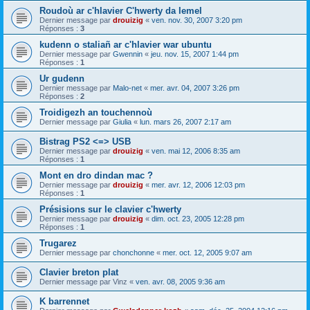
Roudoù ar c'hlavier C'hwerty da lemel
Dernier message par
drouizig
«
ven. nov. 30, 2007 3:20 pm
Réponses :
3
kudenn o staliañ ar c'hlavier war ubuntu
Dernier message par
Gwennin
«
jeu. nov. 15, 2007 1:44 pm
Réponses :
1
Ur gudenn
Dernier message par
Malo-net
«
mer. avr. 04, 2007 3:26 pm
Réponses :
2
Troidigezh an touchennoù
Dernier message par
Giulia
«
lun. mars 26, 2007 2:17 am
Bistrag PS2 <=> USB
Dernier message par
drouizig
«
ven. mai 12, 2006 8:35 am
Réponses :
1
Mont en dro dindan mac ?
Dernier message par
drouizig
«
mer. avr. 12, 2006 12:03 pm
Réponses :
1
Présisions sur le clavier c'hwerty
Dernier message par
drouizig
«
dim. oct. 23, 2005 12:28 pm
Réponses :
1
Trugarez
Dernier message par
chonchonne
«
mer. oct. 12, 2005 9:07 am
Clavier breton plat
Dernier message par
Vinz
«
ven. avr. 08, 2005 9:36 am
K barrennet