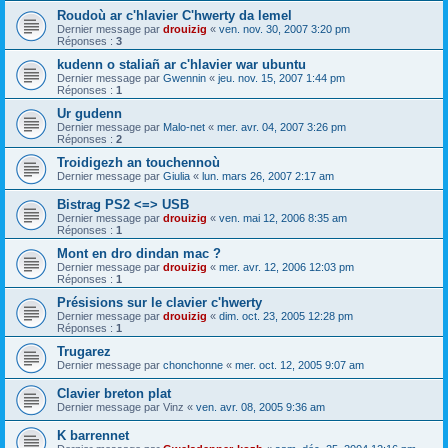
Roudoù ar c'hlavier C'hwerty da lemel
Dernier message par
drouizig
«
ven. nov. 30, 2007 3:20 pm
Réponses :
3
kudenn o staliañ ar c'hlavier war ubuntu
Dernier message par
Gwennin
«
jeu. nov. 15, 2007 1:44 pm
Réponses :
1
Ur gudenn
Dernier message par
Malo-net
«
mer. avr. 04, 2007 3:26 pm
Réponses :
2
Troidigezh an touchennoù
Dernier message par
Giulia
«
lun. mars 26, 2007 2:17 am
Bistrag PS2 <=> USB
Dernier message par
drouizig
«
ven. mai 12, 2006 8:35 am
Réponses :
1
Mont en dro dindan mac ?
Dernier message par
drouizig
«
mer. avr. 12, 2006 12:03 pm
Réponses :
1
Présisions sur le clavier c'hwerty
Dernier message par
drouizig
«
dim. oct. 23, 2005 12:28 pm
Réponses :
1
Trugarez
Dernier message par
chonchonne
«
mer. oct. 12, 2005 9:07 am
Clavier breton plat
Dernier message par
Vinz
«
ven. avr. 08, 2005 9:36 am
K barrennet