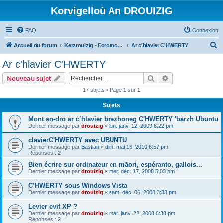
Korvigelloù An DROUIZIG
FAQ
Connexion
R
Accueil du forum
Kerzrouizig - Foromoù An Drouizig
Ar c'hlavier C'HWERTY
e
Ar c'hlavier C'HWERTY
c
Rechercher
Recherche avanc
Nouveau sujet
h
17 sujets • Page
1
sur
1
e
Sujets
r
c
Mont en-dro ar c´hlavier brezhoneg C'HWERTY 'barzh Ubuntu
Dernier message par
drouizig
«
lun. janv. 12, 2009 8:22 pm
h
clavierC'HWERTY avec UBUNTU
e
Dernier message par
Bastian
«
dim. mai 16, 2010 6:57 pm
r
Réponses :
2
Bien écrire sur ordinateur en māori, espéranto, gallois...
Dernier message par
drouizig
«
mer. déc. 17, 2008 5:03 pm
C’HWERTY sous Windows Vista
Dernier message par
drouizig
«
sam. déc. 06, 2008 3:33 pm
Levier evit XP ?
Dernier message par
drouizig
«
mar. janv. 22, 2008 6:38 pm
Réponses :
2