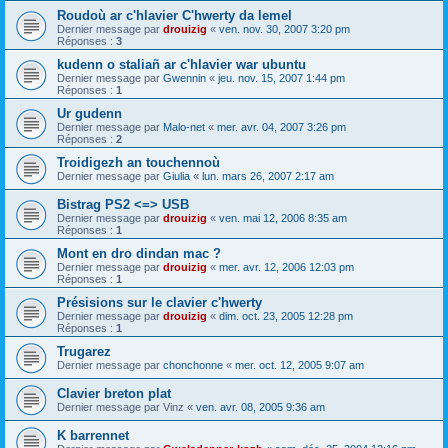
Roudoù ar c'hlavier C'hwerty da lemel
Dernier message par
drouizig
«
ven. nov. 30, 2007 3:20 pm
Réponses :
3
kudenn o staliañ ar c'hlavier war ubuntu
Dernier message par
Gwennin
«
jeu. nov. 15, 2007 1:44 pm
Réponses :
1
Ur gudenn
Dernier message par
Malo-net
«
mer. avr. 04, 2007 3:26 pm
Réponses :
2
Troidigezh an touchennoù
Dernier message par
Giulia
«
lun. mars 26, 2007 2:17 am
Bistrag PS2 <=> USB
Dernier message par
drouizig
«
ven. mai 12, 2006 8:35 am
Réponses :
1
Mont en dro dindan mac ?
Dernier message par
drouizig
«
mer. avr. 12, 2006 12:03 pm
Réponses :
1
Présisions sur le clavier c'hwerty
Dernier message par
drouizig
«
dim. oct. 23, 2005 12:28 pm
Réponses :
1
Trugarez
Dernier message par
chonchonne
«
mer. oct. 12, 2005 9:07 am
Clavier breton plat
Dernier message par
Vinz
«
ven. avr. 08, 2005 9:36 am
K barrennet