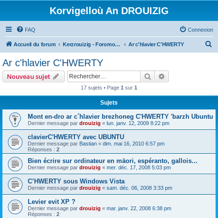
Korvigelloù An DROUIZIG
FAQ
Connexion
R
Accueil du forum
Kerzrouizig - Foromoù An Drouizig
Ar c'hlavier C'HWERTY
e
Ar c'hlavier C'HWERTY
c
Rechercher
Recherche avanc
Nouveau sujet
h
17 sujets • Page
1
sur
1
e
Sujets
r
c
Mont en-dro ar c´hlavier brezhoneg C'HWERTY 'barzh Ubuntu
Dernier message par
drouizig
«
lun. janv. 12, 2009 8:22 pm
h
clavierC'HWERTY avec UBUNTU
e
Dernier message par
Bastian
«
dim. mai 16, 2010 6:57 pm
r
Réponses :
2
Bien écrire sur ordinateur en māori, espéranto, gallois...
Dernier message par
drouizig
«
mer. déc. 17, 2008 5:03 pm
C’HWERTY sous Windows Vista
Dernier message par
drouizig
«
sam. déc. 06, 2008 3:33 pm
Levier evit XP ?
Dernier message par
drouizig
«
mar. janv. 22, 2008 6:38 pm
Réponses :
2