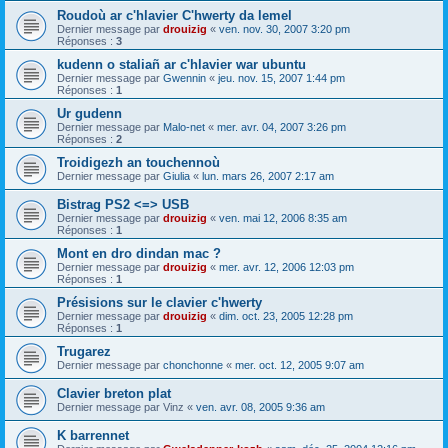
Roudoù ar c'hlavier C'hwerty da lemel
Dernier message par
drouizig
«
ven. nov. 30, 2007 3:20 pm
Réponses :
3
kudenn o staliañ ar c'hlavier war ubuntu
Dernier message par
Gwennin
«
jeu. nov. 15, 2007 1:44 pm
Réponses :
1
Ur gudenn
Dernier message par
Malo-net
«
mer. avr. 04, 2007 3:26 pm
Réponses :
2
Troidigezh an touchennoù
Dernier message par
Giulia
«
lun. mars 26, 2007 2:17 am
Bistrag PS2 <=> USB
Dernier message par
drouizig
«
ven. mai 12, 2006 8:35 am
Réponses :
1
Mont en dro dindan mac ?
Dernier message par
drouizig
«
mer. avr. 12, 2006 12:03 pm
Réponses :
1
Présisions sur le clavier c'hwerty
Dernier message par
drouizig
«
dim. oct. 23, 2005 12:28 pm
Réponses :
1
Trugarez
Dernier message par
chonchonne
«
mer. oct. 12, 2005 9:07 am
Clavier breton plat
Dernier message par
Vinz
«
ven. avr. 08, 2005 9:36 am
K barrennet