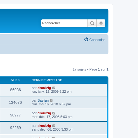
Rechercher
Recherche avancé
Connexion
17 sujets • Page
1
sur
1
VUES
DERNIER MESSAGE
par
drouizig
86036
lun. janv. 12, 2009 8:22 pm
par
Bastian
134076
dim. mai 16, 2010 6:57 pm
par
drouizig
90977
mer. déc. 17, 2008 5:03 pm
par
drouizig
92269
sam. déc. 06, 2008 3:33 pm