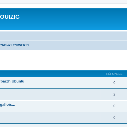
ROUIZIG
 c'hlavier C'HWERTY
cher
cherche avancée
RÉPONSES
'barzh Ubuntu
0
2
allois...
0
0