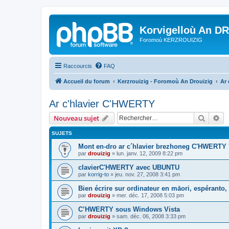
Korvigelloù An D
Foromoù KERZROUIZIG
Raccourcis
FAQ
Accueil du forum
Kerzrouizig - Foromoù An Drouizig
Ar
Ar c'hlavier C'HWERTY
Recher
Re
Nouveau sujet
SUJETS
Mont en-dro ar c´hlavier brezhoneg C'HWERTY 
par
drouizig
»
lun. janv. 12, 2009 8:22 pm
clavierC'HWERTY avec UBUNTU
par
korrig-to
»
jeu. nov. 27, 2008 3:41 pm
Bien écrire sur ordinateur en māori, espéranto, g
par
drouizig
»
mer. déc. 17, 2008 5:03 pm
C’HWERTY sous Windows Vista
par
drouizig
»
sam. déc. 06, 2008 3:33 pm