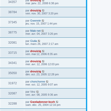
par
drouizig
34357
mar. janv. 22, 2008 6:38 pm
par
drouizig
38784
ven. nov. 30, 2007 3:20 pm
par
Gwennin
37345
jeu. nov. 15, 2007 1:44 pm
par
Malo-net
38775
mer. avr. 04, 2007 3:26 pm
par
Giulia
32081
lun. mars 26, 2007 2:17 am
par
drouizig
33715
ven. mai 12, 2006 8:35 am
par
drouizig
34341
mer. avr. 12, 2006 12:03 pm
par
drouizig
35050
dim. oct. 23, 2005 12:28 pm
par
chonchonne
31972
mer. oct. 12, 2005 9:07 am
par
Vinz
32087
ven. avr. 08, 2005 9:36 am
par
Gweladenner-kozh
32288
sam. déc. 25, 2004 12:16 pm