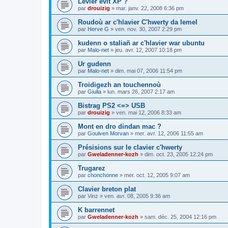
Levier evit XP ?
par
drouizig
»
mar. janv. 22, 2008 6:36 pm
Roudoù ar c'hlavier C'hwerty da lemel
par
Herve G
»
ven. nov. 30, 2007 2:29 pm
kudenn o staliañ ar c'hlavier war ubuntu
par
Malo-net
»
jeu. avr. 12, 2007 10:18 pm
Ur gudenn
par
Malo-net
»
dim. mai 07, 2006 11:54 pm
Troidigezh an touchennoù
par
Giulia
»
lun. mars 26, 2007 2:17 am
Bistrag PS2 <=> USB
par
drouizig
»
ven. mai 12, 2006 8:33 am
Mont en dro dindan mac ?
par
Goulven Morvan
»
mer. avr. 12, 2006 11:55 am
Présisions sur le clavier c'hwerty
par
Gweladenner-kozh
»
dim. oct. 23, 2005 12:24 pm
Trugarez
par
chonchonne
»
mer. oct. 12, 2005 9:07 am
Clavier breton plat
par
Vinz
»
ven. avr. 08, 2005 9:36 am
K barrennet
par
Gweladenner-kozh
»
sam. déc. 25, 2004 12:16 pm