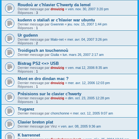
Roudoù ar c'hlavier C'hwerty da lemel
Dernier message par
drouizig
«
ven. nov. 30, 2007 3:20 pm
Réponses :
3
kudenn o staliañ ar c'hlavier war ubuntu
Dernier message par
Gwennin
«
jeu. nov. 15, 2007 1:44 pm
Réponses :
1
Ur gudenn
Dernier message par
Malo-net
«
mer. avr. 04, 2007 3:26 pm
Réponses :
2
Troidigezh an touchennoù
Dernier message par
Giulia
«
lun. mars 26, 2007 2:17 am
Bistrag PS2 <=> USB
Dernier message par
drouizig
«
ven. mai 12, 2006 8:35 am
Réponses :
1
Mont en dro dindan mac ?
Dernier message par
drouizig
«
mer. avr. 12, 2006 12:03 pm
Réponses :
1
Présisions sur le clavier c'hwerty
Dernier message par
drouizig
«
dim. oct. 23, 2005 12:28 pm
Réponses :
1
Trugarez
Dernier message par
chonchonne
«
mer. oct. 12, 2005 9:07 am
Clavier breton plat
Dernier message par
Vinz
«
ven. avr. 08, 2005 9:36 am
K barrennet