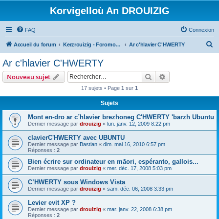
Korvigelloù An DROUIZIG
FAQ
Connexion
R
Accueil du forum
Kerzrouizig - Foromoù An Drouizig
Ar c'hlavier C'HWERTY
e
Ar c'hlavier C'HWERTY
c
Rechercher
Recherche avanc
Nouveau sujet
h
17 sujets • Page
1
sur
1
e
Sujets
r
c
Mont en-dro ar c´hlavier brezhoneg C'HWERTY 'barzh Ubuntu
Dernier message par
drouizig
«
lun. janv. 12, 2009 8:22 pm
h
clavierC'HWERTY avec UBUNTU
e
Dernier message par
Bastian
«
dim. mai 16, 2010 6:57 pm
r
Réponses :
2
Bien écrire sur ordinateur en māori, espéranto, gallois...
Dernier message par
drouizig
«
mer. déc. 17, 2008 5:03 pm
C’HWERTY sous Windows Vista
Dernier message par
drouizig
«
sam. déc. 06, 2008 3:33 pm
Levier evit XP ?
Dernier message par
drouizig
«
mar. janv. 22, 2008 6:38 pm
Réponses :
2