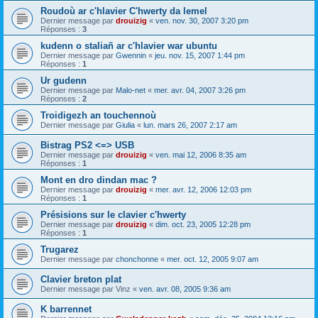
Roudoù ar c'hlavier C'hwerty da lemel
Dernier message par
drouizig
«
ven. nov. 30, 2007 3:20 pm
Réponses :
3
kudenn o staliañ ar c'hlavier war ubuntu
Dernier message par
Gwennin
«
jeu. nov. 15, 2007 1:44 pm
Réponses :
1
Ur gudenn
Dernier message par
Malo-net
«
mer. avr. 04, 2007 3:26 pm
Réponses :
2
Troidigezh an touchennoù
Dernier message par
Giulia
«
lun. mars 26, 2007 2:17 am
Bistrag PS2 <=> USB
Dernier message par
drouizig
«
ven. mai 12, 2006 8:35 am
Réponses :
1
Mont en dro dindan mac ?
Dernier message par
drouizig
«
mer. avr. 12, 2006 12:03 pm
Réponses :
1
Présisions sur le clavier c'hwerty
Dernier message par
drouizig
«
dim. oct. 23, 2005 12:28 pm
Réponses :
1
Trugarez
Dernier message par
chonchonne
«
mer. oct. 12, 2005 9:07 am
Clavier breton plat
Dernier message par
Vinz
«
ven. avr. 08, 2005 9:36 am
K barrennet