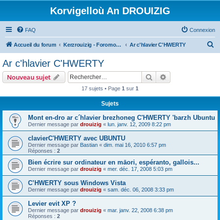
Korvigelloù An DROUIZIG
FAQ
Connexion
R
Accueil du forum
Kerzrouizig - Foromoù An Drouizig
Ar c'hlavier C'HWERTY
e
Ar c'hlavier C'HWERTY
c
Rechercher
Recherche avanc
Nouveau sujet
h
17 sujets • Page
1
sur
1
e
Sujets
r
c
Mont en-dro ar c´hlavier brezhoneg C'HWERTY 'barzh Ubuntu
Dernier message par
drouizig
«
lun. janv. 12, 2009 8:22 pm
h
clavierC'HWERTY avec UBUNTU
e
Dernier message par
Bastian
«
dim. mai 16, 2010 6:57 pm
r
Réponses :
2
Bien écrire sur ordinateur en māori, espéranto, gallois...
Dernier message par
drouizig
«
mer. déc. 17, 2008 5:03 pm
C’HWERTY sous Windows Vista
Dernier message par
drouizig
«
sam. déc. 06, 2008 3:33 pm
Levier evit XP ?
Dernier message par
drouizig
«
mar. janv. 22, 2008 6:38 pm
Réponses :
2