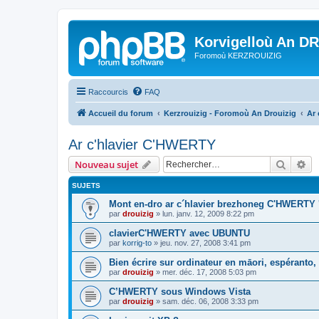
Korvigelloù An D
Foromoù KERZROUIZIG
Raccourcis
FAQ
Accueil du forum
Kerzrouizig - Foromoù An Drouizig
Ar
Ar c'hlavier C'HWERTY
Recher
Re
Nouveau sujet
SUJETS
Mont en-dro ar c´hlavier brezhoneg C'HWERTY 
par
drouizig
»
lun. janv. 12, 2009 8:22 pm
clavierC'HWERTY avec UBUNTU
par
korrig-to
»
jeu. nov. 27, 2008 3:41 pm
Bien écrire sur ordinateur en māori, espéranto, g
par
drouizig
»
mer. déc. 17, 2008 5:03 pm
C’HWERTY sous Windows Vista
par
drouizig
»
sam. déc. 06, 2008 3:33 pm