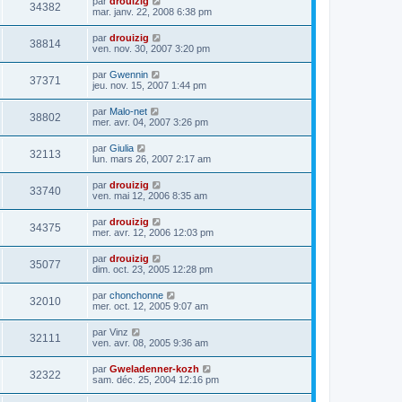
par
drouizig
34382
mar. janv. 22, 2008 6:38 pm
par
drouizig
38814
ven. nov. 30, 2007 3:20 pm
par
Gwennin
37371
jeu. nov. 15, 2007 1:44 pm
par
Malo-net
38802
mer. avr. 04, 2007 3:26 pm
par
Giulia
32113
lun. mars 26, 2007 2:17 am
par
drouizig
33740
ven. mai 12, 2006 8:35 am
par
drouizig
34375
mer. avr. 12, 2006 12:03 pm
par
drouizig
35077
dim. oct. 23, 2005 12:28 pm
par
chonchonne
32010
mer. oct. 12, 2005 9:07 am
par
Vinz
32111
ven. avr. 08, 2005 9:36 am
par
Gweladenner-kozh
32322
sam. déc. 25, 2004 12:16 pm