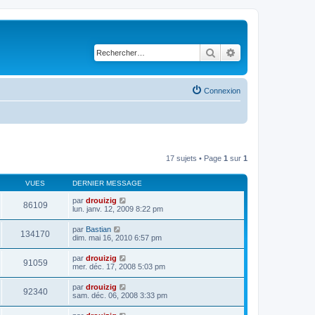
Rechercher
Recherche avancé
Connexion
17 sujets • Page
1
sur
1
VUES
DERNIER MESSAGE
par
drouizig
86109
lun. janv. 12, 2009 8:22 pm
par
Bastian
134170
dim. mai 16, 2010 6:57 pm
par
drouizig
91059
mer. déc. 17, 2008 5:03 pm
par
drouizig
92340
sam. déc. 06, 2008 3:33 pm