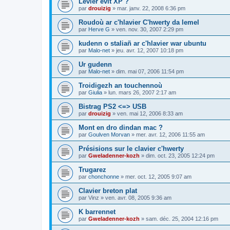
Levier evit XP ?
par
drouizig
»
mar. janv. 22, 2008 6:36 pm
Roudoù ar c'hlavier C'hwerty da lemel
par
Herve G
»
ven. nov. 30, 2007 2:29 pm
kudenn o staliañ ar c'hlavier war ubuntu
par
Malo-net
»
jeu. avr. 12, 2007 10:18 pm
Ur gudenn
par
Malo-net
»
dim. mai 07, 2006 11:54 pm
Troidigezh an touchennoù
par
Giulia
»
lun. mars 26, 2007 2:17 am
Bistrag PS2 <=> USB
par
drouizig
»
ven. mai 12, 2006 8:33 am
Mont en dro dindan mac ?
par
Goulven Morvan
»
mer. avr. 12, 2006 11:55 am
Présisions sur le clavier c'hwerty
par
Gweladenner-kozh
»
dim. oct. 23, 2005 12:24 pm
Trugarez
par
chonchonne
»
mer. oct. 12, 2005 9:07 am
Clavier breton plat
par
Vinz
»
ven. avr. 08, 2005 9:36 am
K barrennet
par
Gweladenner-kozh
»
sam. déc. 25, 2004 12:16 pm