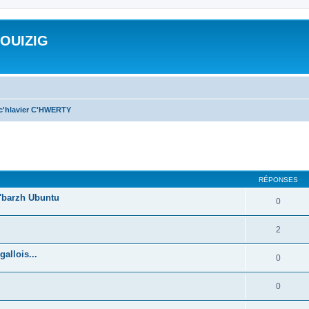
ROUIZIG
 c'hlavier C'HWERTY
cher
cherche avancée
RÉPONSES
'barzh Ubuntu
0
2
allois...
0
0