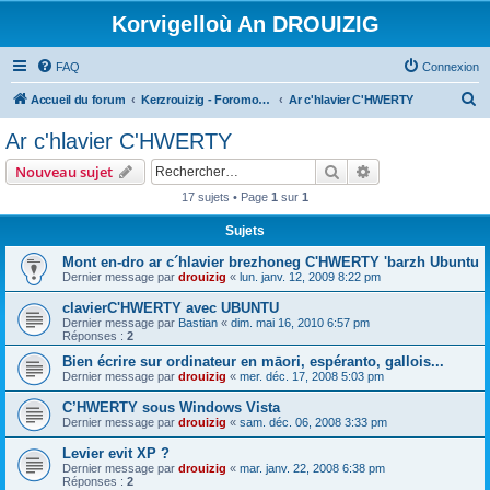
Korvigelloù An DROUIZIG
FAQ
Connexion
R
Accueil du forum
Kerzrouizig - Foromoù An Drouizig
Ar c'hlavier C'HWERTY
e
Ar c'hlavier C'HWERTY
c
Rechercher
Recherche avanc
Nouveau sujet
h
17 sujets • Page
1
sur
1
e
Sujets
r
c
Mont en-dro ar c´hlavier brezhoneg C'HWERTY 'barzh Ubuntu
Dernier message par
drouizig
«
lun. janv. 12, 2009 8:22 pm
h
clavierC'HWERTY avec UBUNTU
e
Dernier message par
Bastian
«
dim. mai 16, 2010 6:57 pm
r
Réponses :
2
Bien écrire sur ordinateur en māori, espéranto, gallois...
Dernier message par
drouizig
«
mer. déc. 17, 2008 5:03 pm
C’HWERTY sous Windows Vista
Dernier message par
drouizig
«
sam. déc. 06, 2008 3:33 pm
Levier evit XP ?
Dernier message par
drouizig
«
mar. janv. 22, 2008 6:38 pm
Réponses :
2