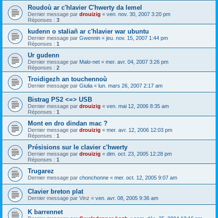
Roudoù ar c'hlavier C'hwerty da lemel
Dernier message par
drouizig
«
ven. nov. 30, 2007 3:20 pm
Réponses :
3
kudenn o staliañ ar c'hlavier war ubuntu
Dernier message par
Gwennin
«
jeu. nov. 15, 2007 1:44 pm
Réponses :
1
Ur gudenn
Dernier message par
Malo-net
«
mer. avr. 04, 2007 3:26 pm
Réponses :
2
Troidigezh an touchennoù
Dernier message par
Giulia
«
lun. mars 26, 2007 2:17 am
Bistrag PS2 <=> USB
Dernier message par
drouizig
«
ven. mai 12, 2006 8:35 am
Réponses :
1
Mont en dro dindan mac ?
Dernier message par
drouizig
«
mer. avr. 12, 2006 12:03 pm
Réponses :
1
Présisions sur le clavier c'hwerty
Dernier message par
drouizig
«
dim. oct. 23, 2005 12:28 pm
Réponses :
1
Trugarez
Dernier message par
chonchonne
«
mer. oct. 12, 2005 9:07 am
Clavier breton plat
Dernier message par
Vinz
«
ven. avr. 08, 2005 9:36 am
K barrennet