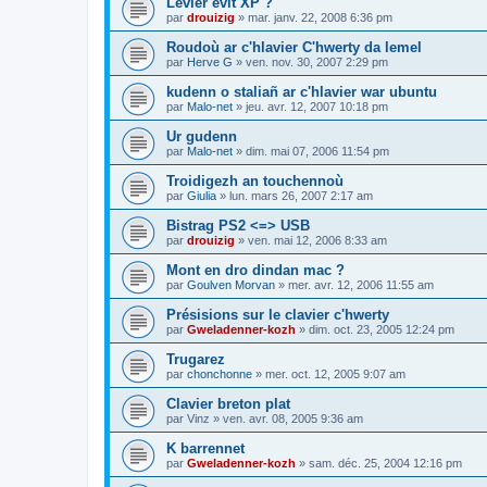
Levier evit XP ?
par
drouizig
»
mar. janv. 22, 2008 6:36 pm
Roudoù ar c'hlavier C'hwerty da lemel
par
Herve G
»
ven. nov. 30, 2007 2:29 pm
kudenn o staliañ ar c'hlavier war ubuntu
par
Malo-net
»
jeu. avr. 12, 2007 10:18 pm
Ur gudenn
par
Malo-net
»
dim. mai 07, 2006 11:54 pm
Troidigezh an touchennoù
par
Giulia
»
lun. mars 26, 2007 2:17 am
Bistrag PS2 <=> USB
par
drouizig
»
ven. mai 12, 2006 8:33 am
Mont en dro dindan mac ?
par
Goulven Morvan
»
mer. avr. 12, 2006 11:55 am
Présisions sur le clavier c'hwerty
par
Gweladenner-kozh
»
dim. oct. 23, 2005 12:24 pm
Trugarez
par
chonchonne
»
mer. oct. 12, 2005 9:07 am
Clavier breton plat
par
Vinz
»
ven. avr. 08, 2005 9:36 am
K barrennet
par
Gweladenner-kozh
»
sam. déc. 25, 2004 12:16 pm