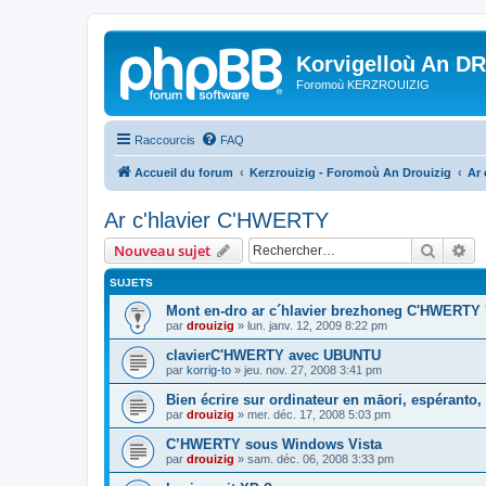
Korvigelloù An D
Foromoù KERZROUIZIG
Raccourcis
FAQ
Accueil du forum
Kerzrouizig - Foromoù An Drouizig
Ar
Ar c'hlavier C'HWERTY
Recher
Re
Nouveau sujet
SUJETS
Mont en-dro ar c´hlavier brezhoneg C'HWERTY 
par
drouizig
»
lun. janv. 12, 2009 8:22 pm
clavierC'HWERTY avec UBUNTU
par
korrig-to
»
jeu. nov. 27, 2008 3:41 pm
Bien écrire sur ordinateur en māori, espéranto, g
par
drouizig
»
mer. déc. 17, 2008 5:03 pm
C’HWERTY sous Windows Vista
par
drouizig
»
sam. déc. 06, 2008 3:33 pm