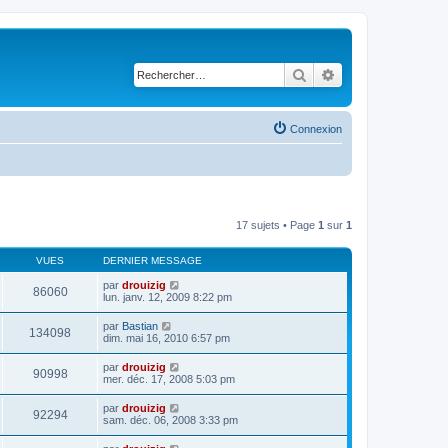
Rechercher
Recherche avancé
Connexion
17 sujets • Page
1
sur
1
VUES
DERNIER MESSAGE
par
drouizig
86060
lun. janv. 12, 2009 8:22 pm
par
Bastian
134098
dim. mai 16, 2010 6:57 pm
par
drouizig
90998
mer. déc. 17, 2008 5:03 pm
par
drouizig
92294
sam. déc. 06, 2008 3:33 pm