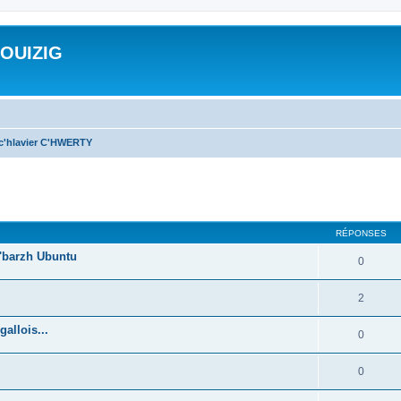
ROUIZIG
 c'hlavier C'HWERTY
cher
cherche avancée
RÉPONSES
'barzh Ubuntu
0
2
allois...
0
0