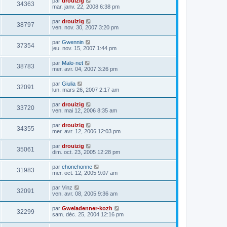
par
drouizig
34363
mar. janv. 22, 2008 6:38 pm
par
drouizig
38797
ven. nov. 30, 2007 3:20 pm
par
Gwennin
37354
jeu. nov. 15, 2007 1:44 pm
par
Malo-net
38783
mer. avr. 04, 2007 3:26 pm
par
Giulia
32091
lun. mars 26, 2007 2:17 am
par
drouizig
33720
ven. mai 12, 2006 8:35 am
par
drouizig
34355
mer. avr. 12, 2006 12:03 pm
par
drouizig
35061
dim. oct. 23, 2005 12:28 pm
par
chonchonne
31983
mer. oct. 12, 2005 9:07 am
par
Vinz
32091
ven. avr. 08, 2005 9:36 am
par
Gweladenner-kozh
32299
sam. déc. 25, 2004 12:16 pm