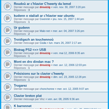
Roudoù ar c'hlavier C'hwerty da lemel
Dernier message par
drouizig
«
ven. nov. 30, 2007 3:20 pm
Réponses :
3
kudenn o staliañ ar c'hlavier war ubuntu
Dernier message par
Gwennin
«
jeu. nov. 15, 2007 1:44 pm
Réponses :
1
Ur gudenn
Dernier message par
Malo-net
«
mer. avr. 04, 2007 3:26 pm
Réponses :
2
Troidigezh an touchennoù
Dernier message par
Giulia
«
lun. mars 26, 2007 2:17 am
Bistrag PS2 <=> USB
Dernier message par
drouizig
«
ven. mai 12, 2006 8:35 am
Réponses :
1
Mont en dro dindan mac ?
Dernier message par
drouizig
«
mer. avr. 12, 2006 12:03 pm
Réponses :
1
Présisions sur le clavier c'hwerty
Dernier message par
drouizig
«
dim. oct. 23, 2005 12:28 pm
Réponses :
1
Trugarez
Dernier message par
chonchonne
«
mer. oct. 12, 2005 9:07 am
Clavier breton plat
Dernier message par
Vinz
«
ven. avr. 08, 2005 9:36 am
K barrennet