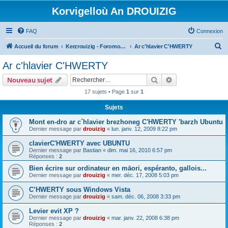
Korvigelloù An DROUIZIG
FAQ
Connexion
R
Accueil du forum
Kerzrouizig - Foromoù An Drouizig
Ar c'hlavier C'HWERTY
e
Ar c'hlavier C'HWERTY
c
Rechercher
Recherche avanc
Nouveau sujet
h
17 sujets • Page
1
sur
1
e
Sujets
r
c
Mont en-dro ar c´hlavier brezhoneg C'HWERTY 'barzh Ubuntu
Dernier message par
drouizig
«
lun. janv. 12, 2009 8:22 pm
h
clavierC'HWERTY avec UBUNTU
e
Dernier message par
Bastian
«
dim. mai 16, 2010 6:57 pm
r
Réponses :
2
Bien écrire sur ordinateur en māori, espéranto, gallois...
Dernier message par
drouizig
«
mer. déc. 17, 2008 5:03 pm
C’HWERTY sous Windows Vista
Dernier message par
drouizig
«
sam. déc. 06, 2008 3:33 pm
Levier evit XP ?
Dernier message par
drouizig
«
mar. janv. 22, 2008 6:38 pm
Réponses :
2