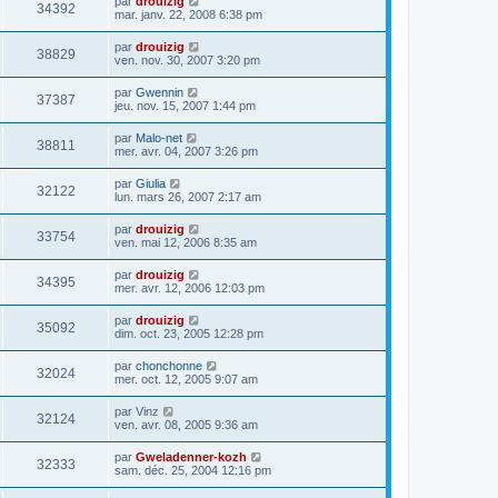
par
drouizig
34392
mar. janv. 22, 2008 6:38 pm
par
drouizig
38829
ven. nov. 30, 2007 3:20 pm
par
Gwennin
37387
jeu. nov. 15, 2007 1:44 pm
par
Malo-net
38811
mer. avr. 04, 2007 3:26 pm
par
Giulia
32122
lun. mars 26, 2007 2:17 am
par
drouizig
33754
ven. mai 12, 2006 8:35 am
par
drouizig
34395
mer. avr. 12, 2006 12:03 pm
par
drouizig
35092
dim. oct. 23, 2005 12:28 pm
par
chonchonne
32024
mer. oct. 12, 2005 9:07 am
par
Vinz
32124
ven. avr. 08, 2005 9:36 am
par
Gweladenner-kozh
32333
sam. déc. 25, 2004 12:16 pm