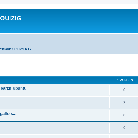
ROUIZIG
 c'hlavier C'HWERTY
cher
cherche avancée
RÉPONSES
'barzh Ubuntu
0
2
allois...
0
0