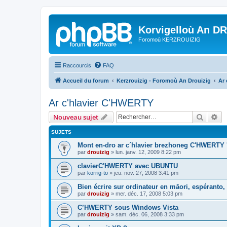
Korvigelloù An D
Foromoù KERZROUIZIG
Raccourcis
FAQ
Accueil du forum
Kerzrouizig - Foromoù An Drouizig
Ar
Ar c'hlavier C'HWERTY
Recher
Re
Nouveau sujet
SUJETS
Mont en-dro ar c´hlavier brezhoneg C'HWERTY 
par
drouizig
»
lun. janv. 12, 2009 8:22 pm
clavierC'HWERTY avec UBUNTU
par
korrig-to
»
jeu. nov. 27, 2008 3:41 pm
Bien écrire sur ordinateur en māori, espéranto, g
par
drouizig
»
mer. déc. 17, 2008 5:03 pm
C’HWERTY sous Windows Vista
par
drouizig
»
sam. déc. 06, 2008 3:33 pm