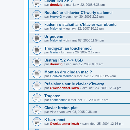
Levier evit XP ?
par
drouizig
»
mar. janv. 22, 2008 6:36 pm
Roudoù ar c'hlavier C'hwerty da lemel
par
Herve G
»
ven. nov. 30, 2007 2:29 pm
kudenn o staliañ ar c'hlavier war ubuntu
par
Malo-net
»
jeu. avr. 12, 2007 10:18 pm
Ur gudenn
par
Malo-net
»
dim. mai 07, 2006 11:54 pm
Troidigezh an touchennoù
par
Giulia
»
lun. mars 26, 2007 2:17 am
Bistrag PS2 <=> USB
par
drouizig
»
ven. mai 12, 2006 8:33 am
Mont en dro dindan mac ?
par
Goulven Morvan
»
mer. avr. 12, 2006 11:55 am
Présisions sur le clavier c'hwerty
par
Gweladenner-kozh
»
dim. oct. 23, 2005 12:24 pm
Trugarez
par
chonchonne
»
mer. oct. 12, 2005 9:07 am
Clavier breton plat
par
Vinz
»
ven. avr. 08, 2005 9:36 am
K barrennet
par
Gweladenner-kozh
»
sam. déc. 25, 2004 12:16 pm