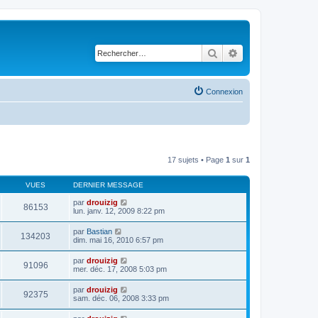
Rechercher
Recherche avancé
Connexion
17 sujets • Page
1
sur
1
VUES
DERNIER MESSAGE
par
drouizig
86153
lun. janv. 12, 2009 8:22 pm
par
Bastian
134203
dim. mai 16, 2010 6:57 pm
par
drouizig
91096
mer. déc. 17, 2008 5:03 pm
par
drouizig
92375
sam. déc. 06, 2008 3:33 pm