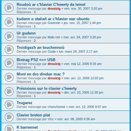
Roudoù ar c'hlavier C'hwerty da lemel
Dernier message par
drouizig
«
ven. nov. 30, 2007 3:20 pm
Réponses :
3
kudenn o staliañ ar c'hlavier war ubuntu
Dernier message par
Gwennin
«
jeu. nov. 15, 2007 1:44 pm
Réponses :
1
Ur gudenn
Dernier message par
Malo-net
«
mer. avr. 04, 2007 3:26 pm
Réponses :
2
Troidigezh an touchennoù
Dernier message par
Giulia
«
lun. mars 26, 2007 2:17 am
Bistrag PS2 <=> USB
Dernier message par
drouizig
«
ven. mai 12, 2006 8:35 am
Réponses :
1
Mont en dro dindan mac ?
Dernier message par
drouizig
«
mer. avr. 12, 2006 12:03 pm
Réponses :
1
Présisions sur le clavier c'hwerty
Dernier message par
drouizig
«
dim. oct. 23, 2005 12:28 pm
Réponses :
1
Trugarez
Dernier message par
chonchonne
«
mer. oct. 12, 2005 9:07 am
Clavier breton plat
Dernier message par
Vinz
«
ven. avr. 08, 2005 9:36 am
K barrennet