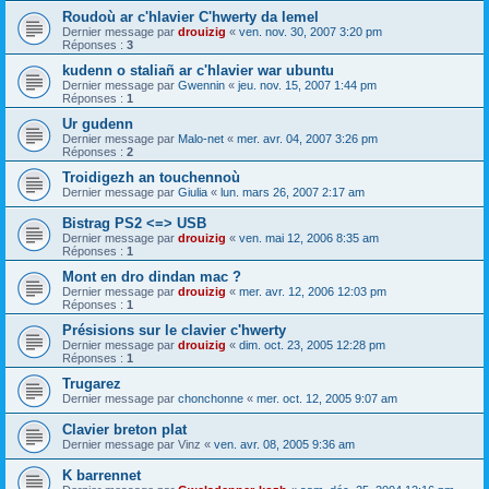
Roudoù ar c'hlavier C'hwerty da lemel
Dernier message par
drouizig
«
ven. nov. 30, 2007 3:20 pm
Réponses :
3
kudenn o staliañ ar c'hlavier war ubuntu
Dernier message par
Gwennin
«
jeu. nov. 15, 2007 1:44 pm
Réponses :
1
Ur gudenn
Dernier message par
Malo-net
«
mer. avr. 04, 2007 3:26 pm
Réponses :
2
Troidigezh an touchennoù
Dernier message par
Giulia
«
lun. mars 26, 2007 2:17 am
Bistrag PS2 <=> USB
Dernier message par
drouizig
«
ven. mai 12, 2006 8:35 am
Réponses :
1
Mont en dro dindan mac ?
Dernier message par
drouizig
«
mer. avr. 12, 2006 12:03 pm
Réponses :
1
Présisions sur le clavier c'hwerty
Dernier message par
drouizig
«
dim. oct. 23, 2005 12:28 pm
Réponses :
1
Trugarez
Dernier message par
chonchonne
«
mer. oct. 12, 2005 9:07 am
Clavier breton plat
Dernier message par
Vinz
«
ven. avr. 08, 2005 9:36 am
K barrennet